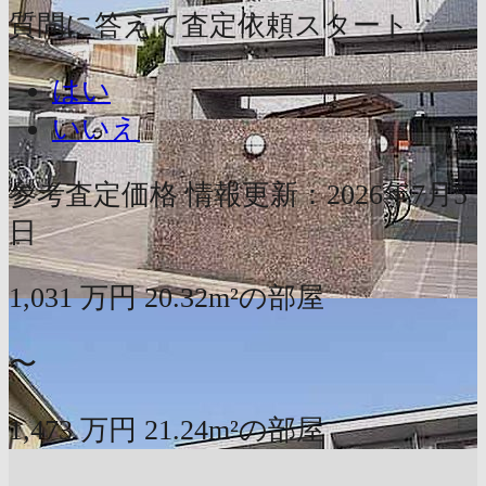
質問に答えて査定依頼スタート
はい
いいえ
参考査定価格
情報更新：2026年7月5
日
1,031
万円
20.32m²の部屋
〜
1,473
万円
21.24m²の部屋