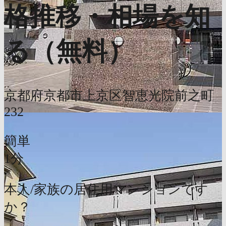
格推移・相場を知
る（無料）
京都府京都市上京区智恵光院前之町
232
簡単
1分
本人/家族の居住用マンションです
か？