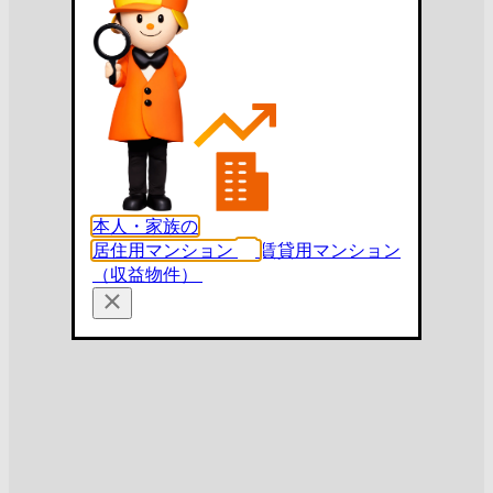
本人・家族の
居住用マンション
賃貸用マンション
（収益物件）