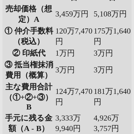
売却価格（想
3,459万円
5,108万円
定）A
① 仲介手数料
120万7,470
175万1,640
（税込）
円
円
② 印紙代
1万円
3万円
③ 抵当権抹消
3万円
3万円
費用（概算）
主な費用合計
124万7,470
181万1,640
（①+②+③）
円
円
B
手元に残る金
3,333万
4,926万
額（A - B）
9,940円
3,757円