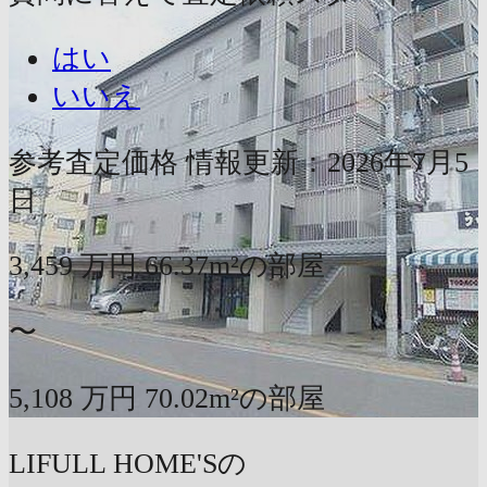
はい
いいえ
参考査定価格
情報更新：2026年7月5
日
3,459
万円
66.37m²の部屋
〜
5,108
万円
70.02m²の部屋
LIFULL HOME'Sの