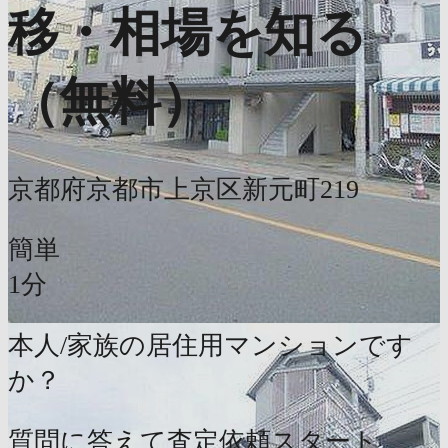
移・相場を知る
（無料）
京都府京都市上京区新元町219
簡単
1分
本人/家族の居住用マンションです
か？
質問に答えて査定依頼スタート