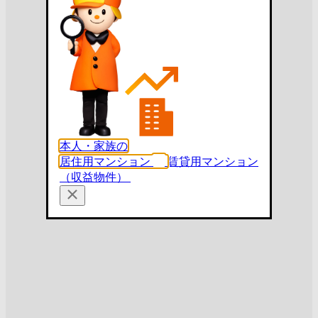
本人・家族の
居住用マンション
賃貸用マンション
（収益物件）