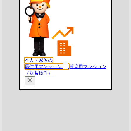
本人・家族の
居住用マンション
賃貸用マンション
（収益物件）