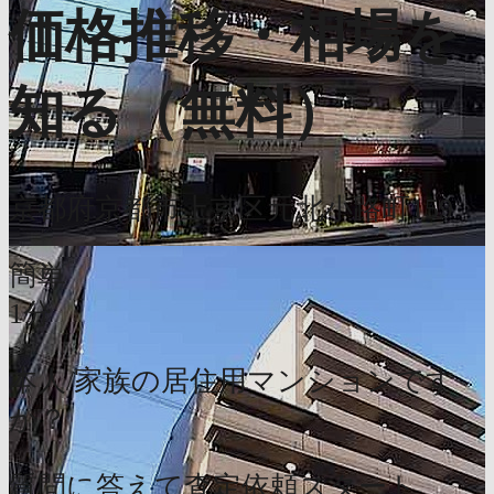
価格推移・相場を
知る（無料）
京都府京都市上京区元北小路町159
簡単
1分
本人/家族の居住用マンションです
か？
質問に答えて査定依頼スタート