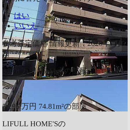
はい
いいえ
参考査定価格
情報更新：2026年7月5
日
3,278
万円
65.44m²の部屋
〜
5,295
万円
74.81m²の部屋
LIFULL HOME'Sの