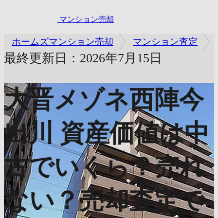
マンション売却
ホームズマンション売却
マンション査定
最終更新日：2026年7月15日
大晋メゾネ西陣今
出川
資産価値は中
古でいくら？売れ
ない？売却査定で