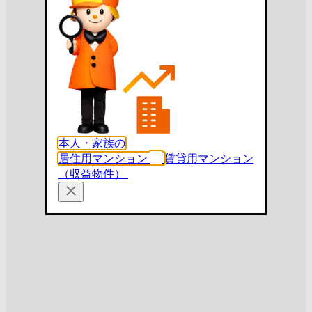
本人・家族の
居住用マンション
賃貸用マンション
（収益物件）