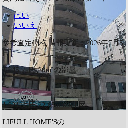
はい
いいえ
参考査定価格
情報更新：2026年7月5
日
1,145
万円
20m²の部屋
〜
1,821
万円
22.65m²の部屋
LIFULL HOME'Sの