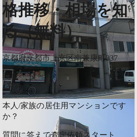
格推移・相場を知
る（無料）
京都府京都市上京区南兼康町337
簡単
1分
本人/家族の居住用マンションです
か？
質問に答えて査定依頼スタート