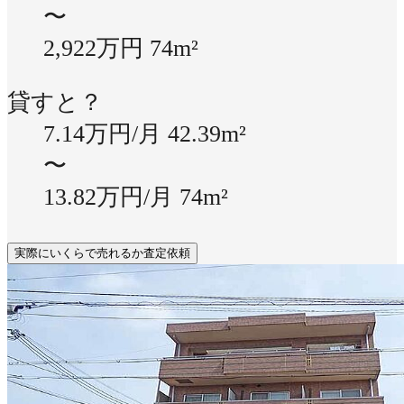
〜
2,922万円
74m²
貸すと？
7.14万円/月
42.39m²
〜
13.82万円/月
74m²
実際にいくらで売れるか査定依頼