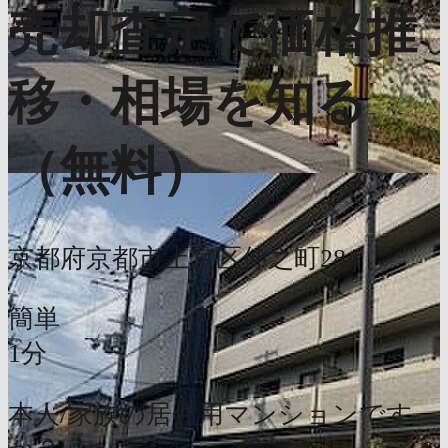
売却査定で価格推
移・相場を知る
（無料）
京都府京都市上京区仲之町284
簡単
1分
本人/家族の居住用マンションです