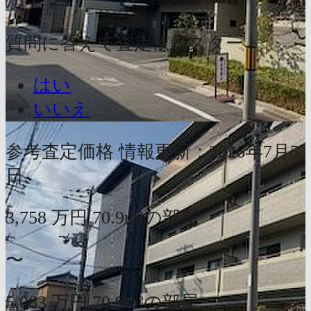
か？
質問に答えて査定依頼スタート
はい
いいえ
参考査定価格
情報更新：2026年7月5
日
3,758
万円
70.9m²の部屋
〜
5,083
万円
70.9m²の部屋