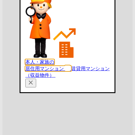
本人・家族の
居住用マンション
賃貸用マンション
（収益物件）