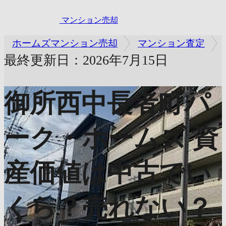
マンション売却
ホームズマンション売却
マンション査定
最終更新日：2026年7月15日
御所西中長者町パ
ーク・ホームズ
資
産価値は中古でい
くら？売れない？