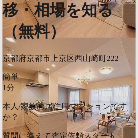
移・相場を知る
（無料）
京都府京都市上京区西山崎町222
簡単
1分
本人/家族の居住用マンションです
か？
質問に答えて査定依頼スタート