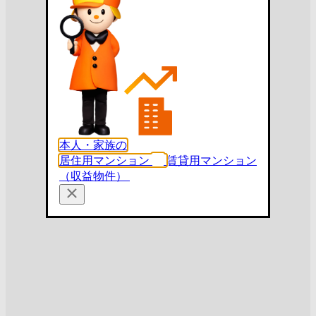
本人・家族の
居住用マンション
賃貸用マンション
（収益物件）