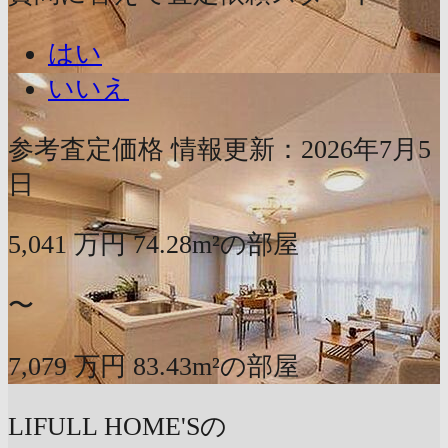
はい
いいえ
参考査定価格
情報更新：2026年7月5
日
5,041
万円
74.28m²の部屋
〜
7,079
万円
83.43m²の部屋
LIFULL HOME'Sの