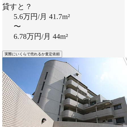
貸すと？
5.6万円/月
41.7m²
〜
6.78万円/月
44m²
実際にいくらで売れるか査定依頼