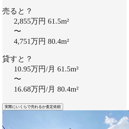
売ると？
2,855万円
61.5m²
〜
4,751万円
80.4m²
貸すと？
10.95万円/月
61.5m²
〜
16.68万円/月
80.4m²
実際にいくらで売れるか査定依頼