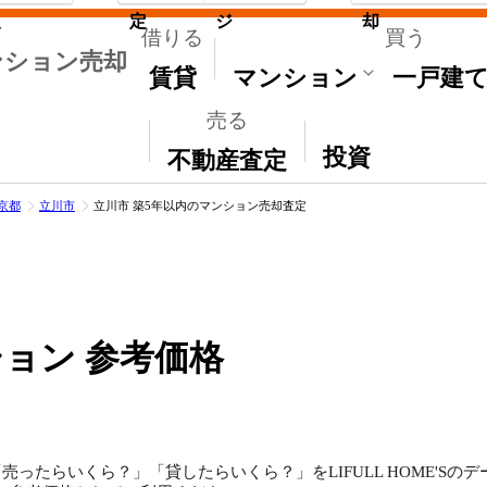
取
定
ジ
却
借りる
買う
ンション売却
賃貸
マンション
一戸建
売る
その他
投資
不動産査定
京都
立川市
立川市 築5年以内のマンション売却査定
ョン 参考価格
ったらいくら？」「貸したらいくら？」をLIFULL HOME'S