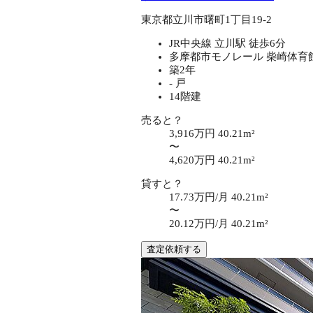
東京都立川市曙町1丁目19-2
JR中央線 立川駅 徒歩6分
多摩都市モノレール 柴崎体育館
築2年
- 戸
14階建
売ると？
3,916万円
40.21m²
〜
4,620万円
40.21m²
貸すと？
17.73万円/月
40.21m²
〜
20.12万円/月
40.21m²
査定依頼する