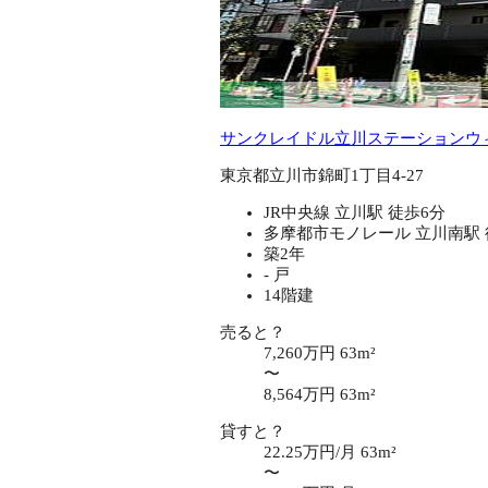
サンクレイドル立川ステーションウ
東京都立川市錦町1丁目4-27
JR中央線 立川駅 徒歩6分
多摩都市モノレール 立川南駅 
築2年
- 戸
14階建
売ると？
7,260万円
63m²
〜
8,564万円
63m²
貸すと？
22.25万円/月
63m²
〜