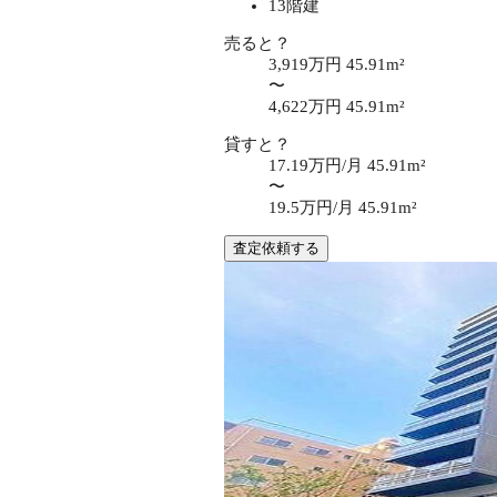
13階建
売ると？
3,919万円
45.91m²
〜
4,622万円
45.91m²
貸すと？
17.19万円/月
45.91m²
〜
19.5万円/月
45.91m²
査定依頼する