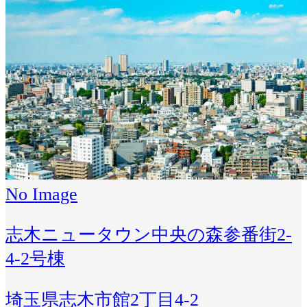
No Image
志木ニュータウン中央の森参番街2-
4-2号棟
埼玉県志木市館2丁目4-2