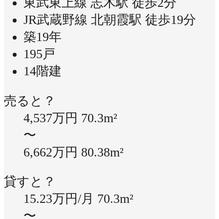
東武東上線 志木駅 徒歩2分
JR武蔵野線 北朝霞駅 徒歩19分
築19年
195戸
14階建
売ると？
4,537万円
70.3m²
〜
6,662万円
80.38m²
貸すと？
15.23万円/月
70.3m²
〜