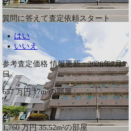
か？
質問に答えて査定依頼スタート
はい
いいえ
参考査定価格
情報更新：2026年7月5
日
657
万円
17m²の部屋
〜
1,760
万円
35.52m²の部屋