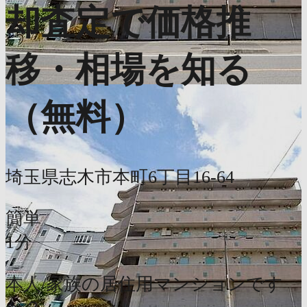
却査定で価格推
移・相場を知る
（無料）
埼玉県志木市本町6丁目16-64
簡単
1分
本人/家族の居住用マンションです