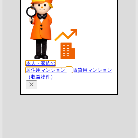
本人・家族の
居住用マンション
賃貸用マンション
（収益物件）