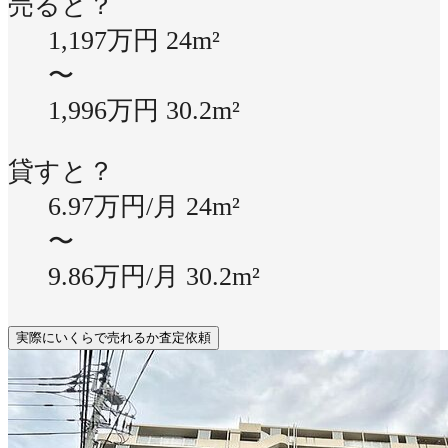
売ると？
1,197万円
24m²
〜
1,996万円
30.2m²
貸すと？
6.97万円/月
24m²
〜
9.86万円/月
30.2m²
実際にいくらで売れるか査定依頼