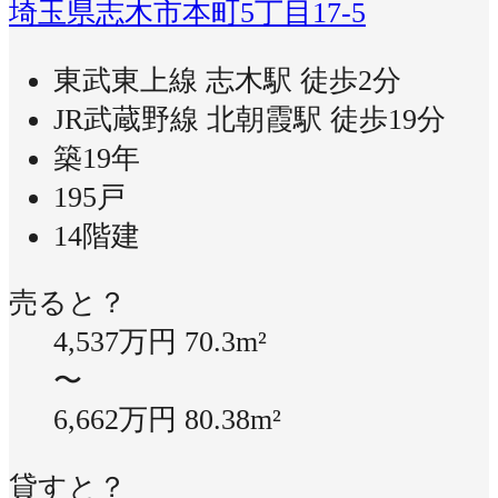
埼玉県志木市本町5丁目17-5
東武東上線 志木駅 徒歩2分
JR武蔵野線 北朝霞駅 徒歩19分
築19年
195戸
14階建
売ると？
4,537万円
70.3m²
〜
6,662万円
80.38m²
貸すと？