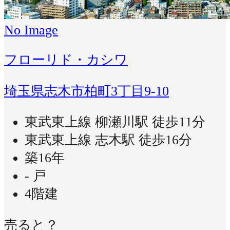
No Image
フローリド・カシワ
埼玉県志木市柏町3丁目9-10
東武東上線 柳瀬川駅 徒歩11分
東武東上線 志木駅 徒歩16分
築16年
- 戸
4階建
売ると？