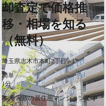
却査定で価格推
移・相場を知る
（無料）
埼玉県志木市本町2丁目9-17
簡単
1分
本人/家族の居住用マンションです