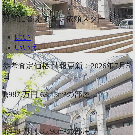
か？
質問に答えて査定依頼スタート
はい
いいえ
参考査定価格
情報更新：2026年7月5
日
1,987
万円
63.15m²の部屋
〜
3,448
万円
85.98m²の部屋