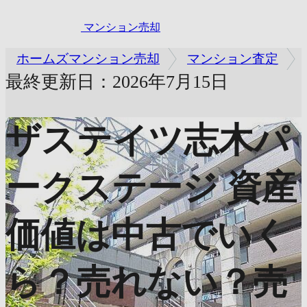
マンション売却
ホームズマンション売却
マンション査定
最終更新日：2026年7月15日
ザステイツ志木パ
ークステージ
資産
価値は中古でいく
ら？売れない？売