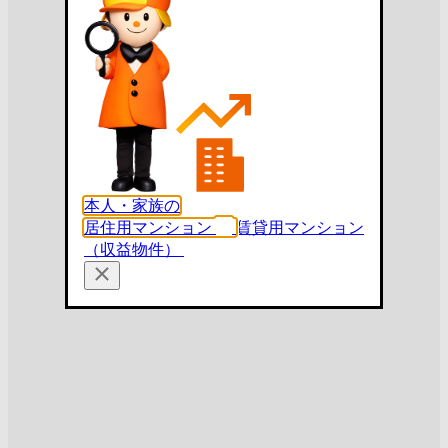
本人・家族の
居住用マンション
賃貸用マンション
（収益物件）