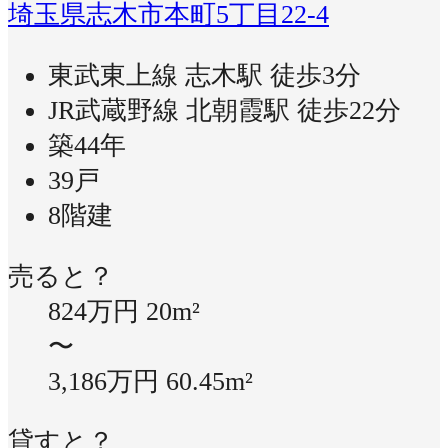
埼玉県志木市本町5丁目22-4
東武東上線 志木駅 徒歩3分
JR武蔵野線 北朝霞駅 徒歩22分
築44年
39戸
8階建
売ると？
824万円
20m²
〜
3,186万円
60.45m²
貸すと？