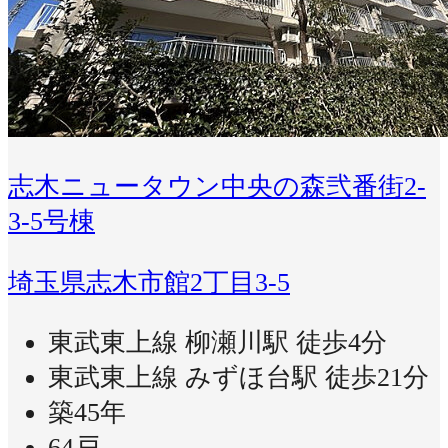
志木ニュータウン中央の森弐番街2-
3-5号棟
埼玉県志木市館2丁目3-5
東武東上線 柳瀬川駅 徒歩4分
東武東上線 みずほ台駅 徒歩21分
築45年
64戸