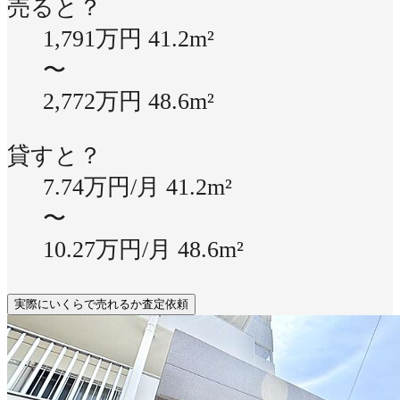
売ると？
1,791万円
41.2m²
〜
2,772万円
48.6m²
貸すと？
7.74万円/月
41.2m²
〜
10.27万円/月
48.6m²
実際にいくらで売れるか査定依頼