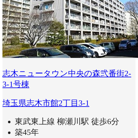
志木ニュータウン中央の森弐番街2-
3-1号棟
埼玉県志木市館2丁目3-1
東武東上線 柳瀬川駅 徒歩6分
築45年