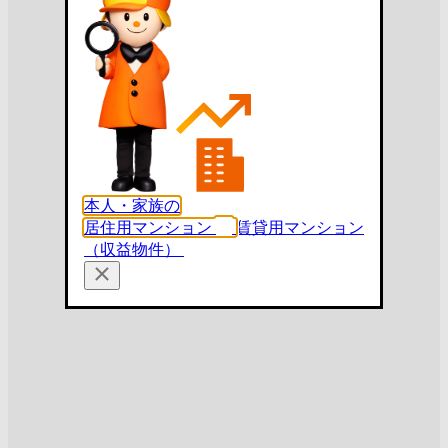
本人・家族の
居住用マンション
賃貸用マンション
（収益物件）