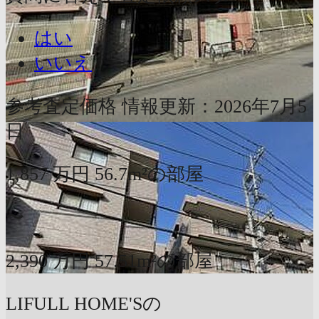
はい
いいえ
参考査定価格
情報更新：2026年7月5
日
1,857
万円
56.7m²の部屋
〜
2,390
万円
57.51m²の部屋
LIFULL HOME'Sの