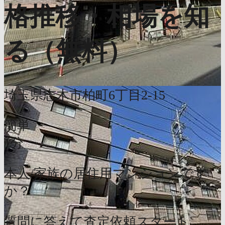
格推移・相場を知
る（無料）
埼玉県志木市柏町6丁目2-15
簡単
1分
本人/家族の居住用マンションです
か？
質問に答えて査定依頼スタート