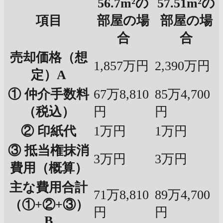
56.7m²の
57.51m²の
項目
部屋の場
部屋の場
合
合
売却価格（想
1,857万円
2,390万円
定）A
① 仲介手数料
67万8,810
85万4,700
（税込）
円
円
② 印紙代
1万円
1万円
③ 抵当権抹消
3万円
3万円
費用（概算）
主な費用合計
71万8,810
89万4,700
（①+②+③）
円
円
B