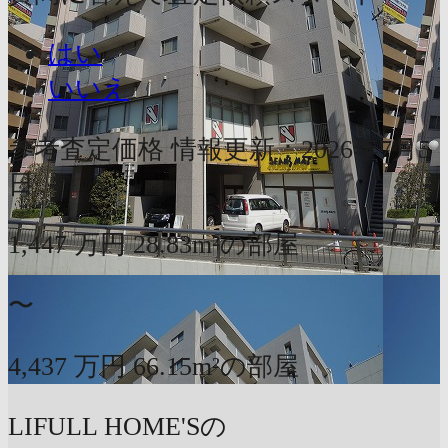
はい
いいえ
参考査定価格
情報更新：2026年7月5
日
1,447
万円
28.83m²の部屋
〜
4,437
万円
66.15m²の部屋
LIFULL HOME'Sの