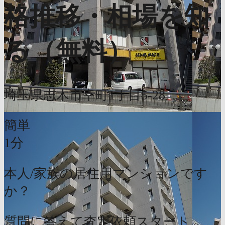
格推移・相場を知
る（無料）
埼玉県志木市幸町1丁目5-28
簡単
1分
本人/家族の居住用マンションです
か？
質問に答えて査定依頼スタート