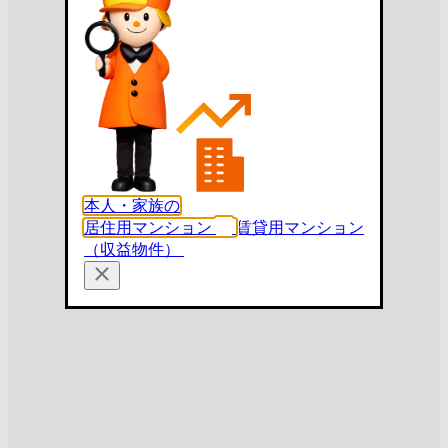
本人・家族の
居住用マンション
賃貸用マンション
（収益物件）