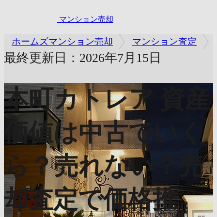
マンション売却
ホームズマンション売却
マンション査定
最終更新日：2026年7月15日
本町カトレア
資産
価値は中古でいく
ら？売れない？売
却査定で価格推