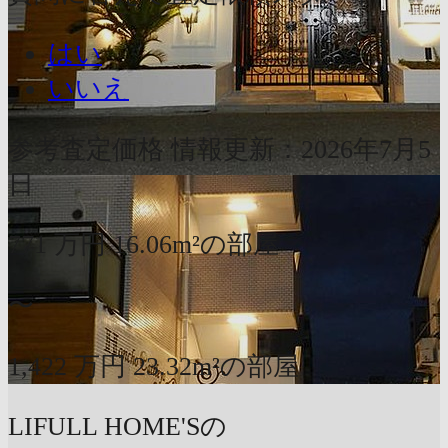
はい
いいえ
参考査定価格
情報更新：2026年7月5
日
771
万円
16.06m²の部屋
〜
1,422
万円
23.32m²の部屋
LIFULL HOME'Sの