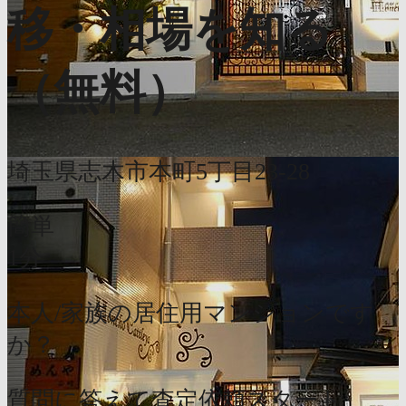
移・相場を知る
（無料）
埼玉県志木市本町5丁目23-28
簡単
1分
本人/家族の居住用マンションです
か？
質問に答えて査定依頼スタート