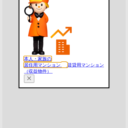
本人・家族の
居住用マンション
賃貸用マンション
（収益物件）