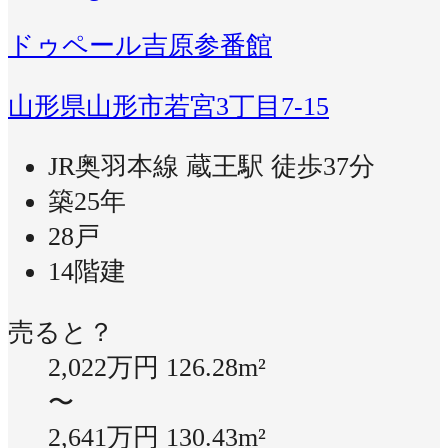
ドゥペール吉原参番館
山形県山形市若宮3丁目7-15
JR奥羽本線 蔵王駅 徒歩37分
築25年
28戸
14階建
売ると？
2,022万円
126.28m²
〜
2,641万円
130.43m²