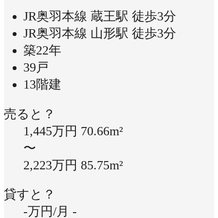
JR奥羽本線 蔵王駅 徒歩3分
JR奥羽本線 山形駅 徒歩3分
築22年
39戸
13階建
売ると？
1,445万円
70.66m²
〜
2,223万円
85.75m²
貸すと？
-万円/月
-