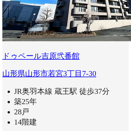
ドゥペール吉原弐番館
山形県山形市若宮3丁目7-30
JR奥羽本線 蔵王駅 徒歩37分
築25年
28戸
14階建