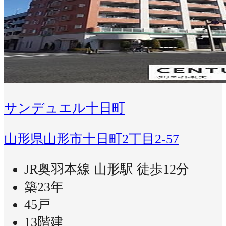
サンデュエル十日町
山形県山形市十日町2丁目2-57
JR奥羽本線 山形駅 徒歩12分
築23年
45戸
13階建