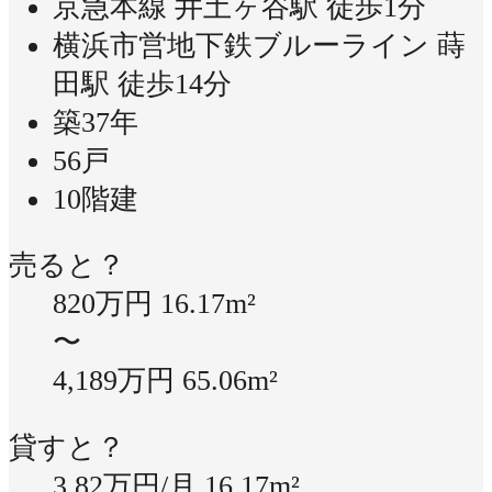
京急本線 井土ヶ谷駅 徒歩1分
横浜市営地下鉄ブルーライン 蒔
田駅 徒歩14分
築37年
56戸
10階建
売ると？
820万円
16.17m²
〜
4,189万円
65.06m²
貸すと？
3.82万円/月
16.17m²