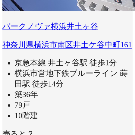
パークノヴァ横浜井土ヶ谷
神奈川県横浜市南区井土ケ谷中町161
京急本線 井土ヶ谷駅 徒歩1分
横浜市営地下鉄ブルーライン 蒔
田駅 徒歩14分
築36年
79戸
10階建
売ると？