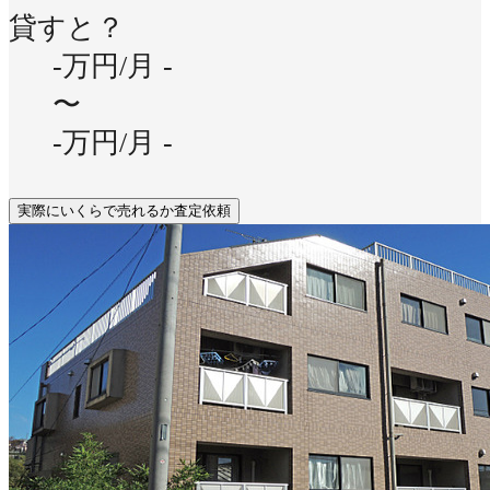
貸すと？
-万円/月
-
〜
-万円/月
-
実際にいくらで売れるか査定依頼