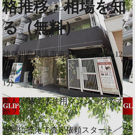
格推移・相場を知
る（無料）
神奈川県横浜市南区睦町1丁目1-12
簡単
1分
本人/家族の居住用マンションです
か？
質問に答えて査定依頼スタート