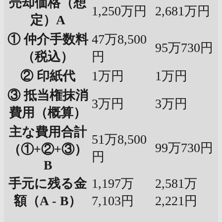
売却価格（想
1,250万円
2,681万円
定）A
① 仲介手数料
47万8,500
95万730円
（税込）
円
② 印紙代
1万円
1万円
③ 抵当権抹消
3万円
3万円
費用（概算）
主な費用合計
51万8,500
99万730円
（①+②+③）
円
B
手元に残る金
1,197万
2,581万
額（A - B）
7,103円
2,221円