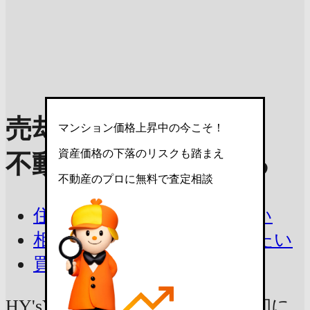
売却理由を選んで
マンション価格上昇中の今こそ！
資産価格の下落のリスクも踏まえ
不動産査定を依頼する
不動産のプロに無料で査定相談
住み替えで今の家を売りたい
相続したマンションを売りたい
買取を相談したい
HY'sYOKOHAMALIGAREの売却に