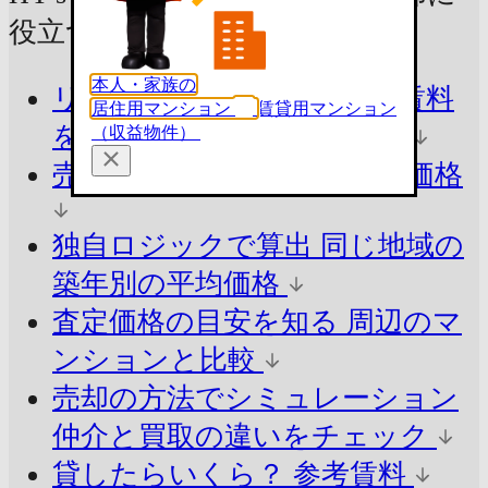
役立つ情報をチェック！
本人・家族の
リアルな売出し価格・募集賃料
居住用マンション
賃貸用マンション
を知る
今の市場価格を把握
（収益物件）
売ったらいくら？
参考査定価格
独自ロジックで算出
同じ地域の
築年別の平均価格
査定価格の目安を知る
周辺のマ
ンションと比較
売却の方法でシミュレーション
仲介と買取の違いをチェック
貸したらいくら？
参考賃料