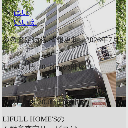
はい
いいえ
参考査定価格
情報更新：2026年7月5
日
1,250
万円
20.34m²の部屋
〜
2,681
万円
30.09m²の部屋
LIFULL HOME'Sの