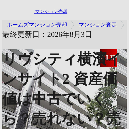
マンション売却
ホームズマンション売却
マンション査定
最終更新日：2026年8月3日
リヴシティ横濱イ
ンサイト2
資産価
値は中古でいく
ら？売れない？売