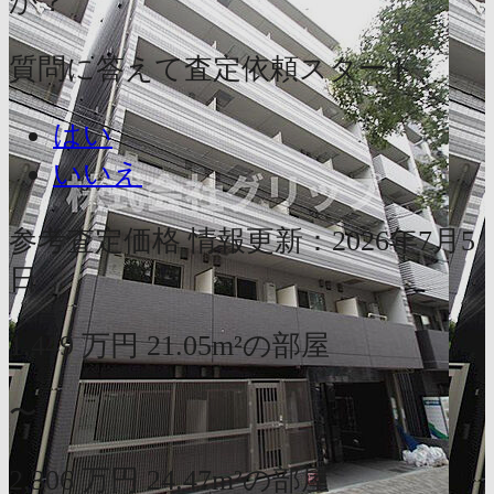
か？
質問に答えて査定依頼スタート
はい
いいえ
参考査定価格
情報更新：2026年7月5
日
1,449
万円
21.05m²の部屋
〜
2,306
万円
24.47m²の部屋