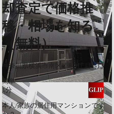
却査定で価格推
移・相場を知る
（無料）
神奈川県横浜市南区睦町1丁目1-13
簡単
1分
本人/家族の居住用マンションです