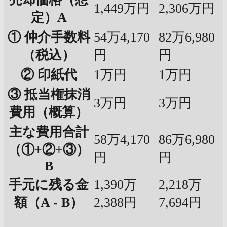
1,449万円
2,306万円
定）A
① 仲介手数料
54万4,170
82万6,980
（税込）
円
円
② 印紙代
1万円
1万円
③ 抵当権抹消
3万円
3万円
費用（概算）
主な費用合計
58万4,170
86万6,980
（①+②+③）
円
円
B
手元に残る金
1,390万
2,218万
額（A - B）
2,388円
7,694円