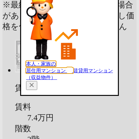
※最終的な成約価格とは異なる場合
があります。また、将来の売出し価
格を保証するものではありません
本人・家族の
居住用マンション
賃貸用マンション
（収益物件）
賃貸募集中
賃料
7.4万円
階数