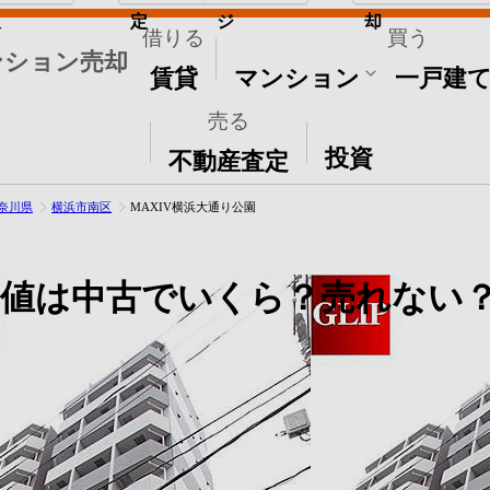
取
定
ジ
却
借りる
買う
ンション売却
賃貸
マンション
一戸建
売る
その他
投資
不動産査定
奈川県
横浜市南区
MAXIV横浜大通り公園
価値は中古でいくら？売れない