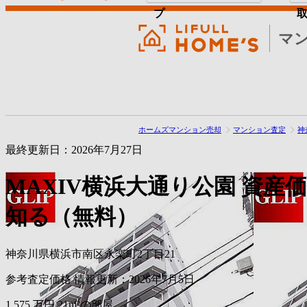
プ
マ
ホームズマンション売却
マンション査定
神
最終更新日：2026年7月27日
MAXIV横浜大通り公園
資産
知る（無料）
神奈川県横浜市南区永楽町2丁目21
参考査定価格
情報更新：2026年7月5日
1,575
万円
21m²の部屋