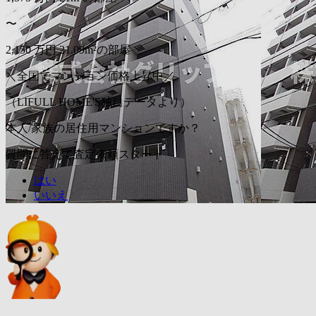
〜
2,150
万円
21.09m²の部屋
＼全国でマンション価格上昇中／
（LIFULL HOME'S独自データより）
本人/家族の居住用マンションですか？
質問に答えて査定依頼スタート
はい
いいえ