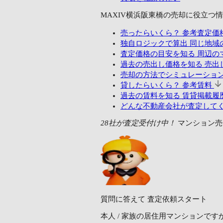
MAXIV横浜阪東橋の売却に
役立つ情
売ったらいくら？
参考査定価
独自ロジックで算出
同じ地域
査定価格の目安を知る
周辺の
過去の売出し価格を知る
売出し
売却の方法でシミュレーショ
貸したらいくら？
参考賃料
過去の賃料を知る
賃貸掲載履歴
どんな不動産会社が査定して
28社が査定受付け中！
マンション売
質問に答えて
査定依頼スタート
本人 / 家族の居住用マンションです