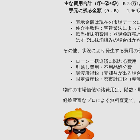
主な費用合計（①+②+③） B
78万1
手元に残る金額（A - B）
1,96
表示金額は現在の市場データ
仲介手数料：宅建業法によっ
抵当権抹消費用：登録免許税と
はすでに抹消済みの場合はか
その他、状況により発生する費用の
ローン一括返済に関わる費用
引越し費用・不用品処分費
譲渡所得税（売却益が出る場
固定資産税・都市計画税（精
物件の市場価値や諸費用は、階数・
経験豊富なプロによる無料査定で、