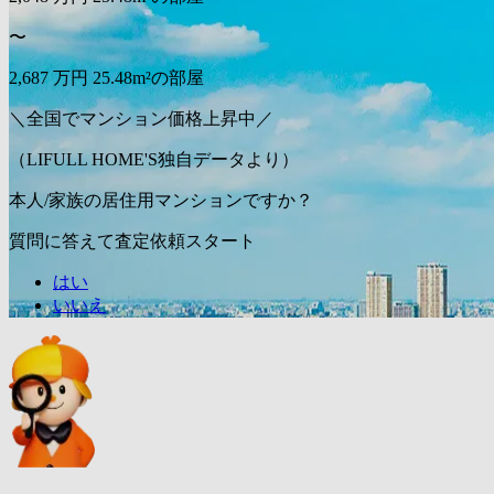
〜
2,687
万円
25.48m²の部屋
＼全国でマンション価格上昇中／
（LIFULL HOME'S独自データより）
本人/家族の居住用マンションですか？
質問に答えて査定依頼スタート
はい
いいえ