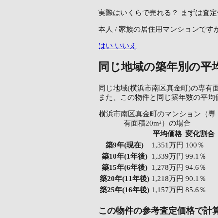
実際はいくらで売れる？
まずは査定
本人 / 家族の居住用マンションです
はい
いいえ
同じ地域の築年別の平
同じ地域(横浜市南区真金町)の専有面
また、この物件と同じ築年数の平均
横浜市南区真金町のマンション（専
有面積20m²）の場合
平均価格
変化割合
築9年
(現在)
1,351万円
100％
築10年
(1年後)
1,339万円
99.1％
築15年
(6年後)
1,278万円
94.6％
築20年
(11年後)
1,218万円
90.1％
築25年
(16年後)
1,157万円
85.6％
この物件の参考査定価格で計