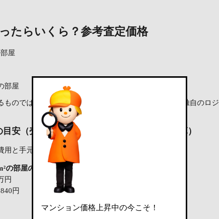
売ったらいくら？
参考査定価格
²の部屋
²の部屋
ものではなく、LIFULL HOME'Sのデータベースを元に独自の
の目安（売却にかかる主な費用を差し引いた試算）
費用と手元に残る金額の試算です。
48m²の部屋の場合
25.48m²の部屋の場合
8万円
2,687万円
,840円
95万2,710円
1万円
マンション価格上昇中の今こそ！
3万円