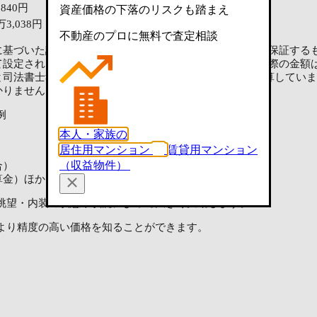
,840円
99万2,710円
資産価格の下落のリスクも踏まえ
9万3,038円
2,587万4,600円
不動産のプロに無料で査定相談
に基づいた試算であり、実際にお客様の手元に残る金額を保証する
て設定された上限金額（消費税込）で試算しています。実際の金額
司法書士報酬の合計で2〜3万円が一般的で、3万円で試算してい
かりません
例
本人・家族の
居住用マンション
賃貸用マンション
（収益物件）
合）
算金）ほか
眺望・内装の状態や状況によって大きく変動します。
より精度の高い価格を知ることができます。