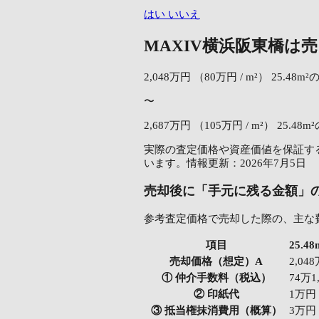
はい
いいえ
MAXIV横浜阪東橋は
2,048万円
（80万円 / m²）
25.48m
〜
2,687万円
（105万円 / m²）
25.48m
実際の査定価格や資産価値を保証する
います。情報更新：2026年7月5日
売却後に「手元に残る金額」
参考査定価格で売却した際の、主な
項目
25.
売却価格（想定）A
2,04
① 仲介手数料（税込）
74万1
② 印紙代
1万円
③ 抵当権抹消費用（概算）
3万円