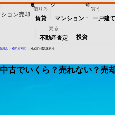
取
定
ジ
却
借りる
買う
ンション売却
賃貸
マンション
一戸建
売る
その他
投資
不動産査定
奈川県
横浜市南区
MAXIV横浜阪東橋
は中古でいくら？売れない？売