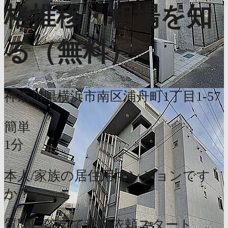
格推移・相場を知
る（無料）
神奈川県横浜市南区浦舟町1丁目1-57
簡単
1分
本人/家族の居住用マンションです
か？
質問に答えて査定依頼スタート