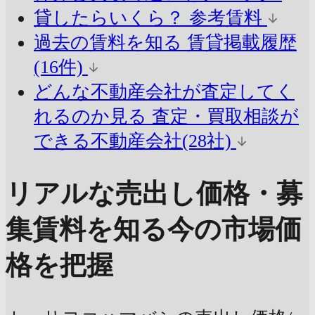
貸したらいくら？
参考賃料
過去の賃料を知る
賃貸掲載履歴
(16件)
どんな不動産会社が査定してく
れるのか見る
査定・買取相談が
できる不動産会社(28社)
リアルな売出し価格・募
集賃料を知る
今の市場価
格を把握