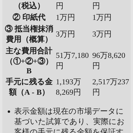
（税込）
円
円
② 印紙代
1万円
1万円
③ 抵当権抹消
3万円
3万円
費用（概算）
主な費用合計
51万7,180
96万8,620
（①+②+③）
円
円
B
手元に残る金
1,193万
2,517万237
額（A - B）
8,269円
円
表示金額は現在の市場データに
基づいた試算であり、実際にお
客様の手元に残る金額を保証す