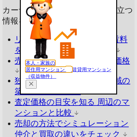
カーサヨコハマバシの売却に
役立つ
情報をチェック！
リアルな売出し価格・募集賃料
を知る
今の市場価格を把握
売ったらいくら？
参考査定価格
本人・家族の
居住用マンション
賃貸用マンション
（収益物件）
独自ロジックで算出
同じ地域の
築年別の平均価格
査定価格の目安を知る
周辺のマ
ンションと比較
売却の方法でシミュレーション
仲介と買取の違いをチェック