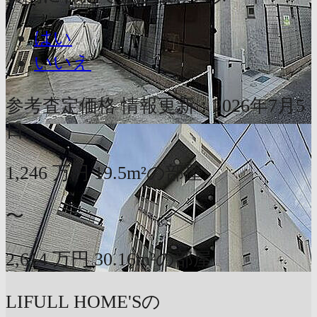
はい
いいえ
参考査定価格
情報更新：2026年7月5
日
1,246
万円
19.5m²の部屋
〜
2,614
万円
30.16m²の部屋
LIFULL HOME'Sの