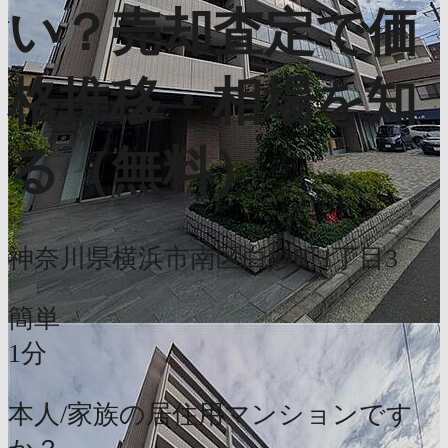
い？売却査定で価
格推移・相場を知
る（無料）
神奈川県横浜市南区白妙町1丁目3
簡単
1分
本人/家族の居住用マンションです