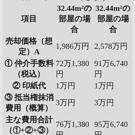
32.44m²の
32.44m²の
項目
部屋の場
部屋の場
合
合
売却価格（想
1,986万円
2,578万円
定）A
① 仲介手数料
72万1,380
91万6,740
（税込）
円
円
② 印紙代
1万円
1万円
③ 抵当権抹消
3万円
3万円
費用（概算）
主な費用合計
76万1,380
95万6,740
（①+②+③）
円
円