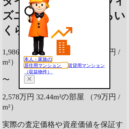
ダイアパレス阪東橋ウィ
ズユーカリは売ったらい
くら？
参考査定価格
1,986万円
32.44m²の部屋
（61万円 /
本人・家族の
m²）
居住用マンション
賃貸用マンション
（収益物件）
〜
2,578万円
32.44m²の部屋
（79万円 /
m²）
実際の査定価格や資産価値を保証す