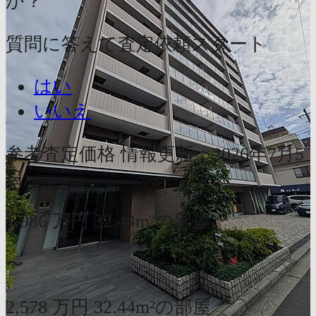
か？
質問に答えて査定依頼スタート
はい
いいえ
参考査定価格
情報更新：2026年7月5
日
1,986
万円
32.44m²の部屋
〜
2,578
万円
32.44m²の部屋