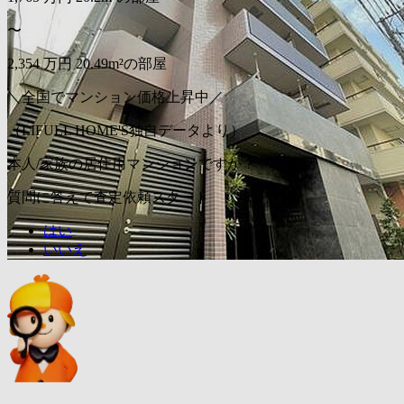
〜
2,354
万円
20.49m²の部屋
＼全国でマンション価格上昇中／
（LIFULL HOME'S独自データより）
本人/家族の居住用マンションですか？
質問に答えて査定依頼スタート
はい
いいえ