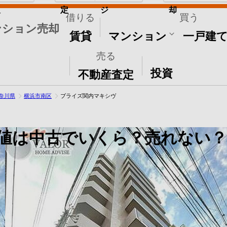
取
定
ジ
却
借りる
買う
ンション売却
賃貸
マンション
一戸建
売る
その他
投資
不動産査定
奈川県
横浜市南区
ブライズ関内マキシヴ
値は中古でいくら？売れない？