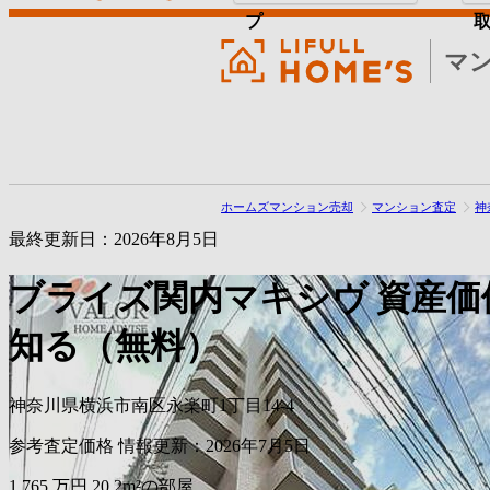
プ
マ
ホームズマンション売却
マンション査定
神
最終更新日：2026年8月5日
ブライズ関内マキシヴ
資産価
知る（無料）
神奈川県横浜市南区永楽町1丁目14-4
参考査定価格
情報更新：2026年7月5日
1,765
万円
20.2m²の部屋