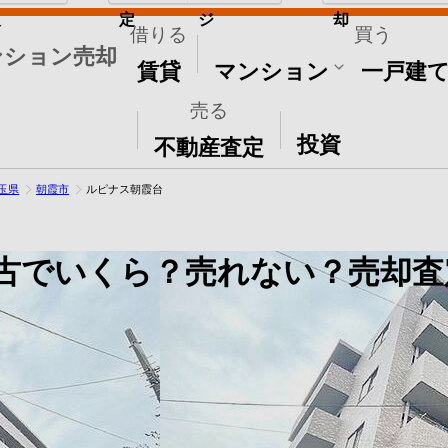
取
定
ジ
却
借りる
買う
ンション売却
賃貸
マンション
一戸建
売る
その他
投資
不動産査定
玉県
朝霞市
ルピナス朝霞台
古でいくら？売れない？売却査