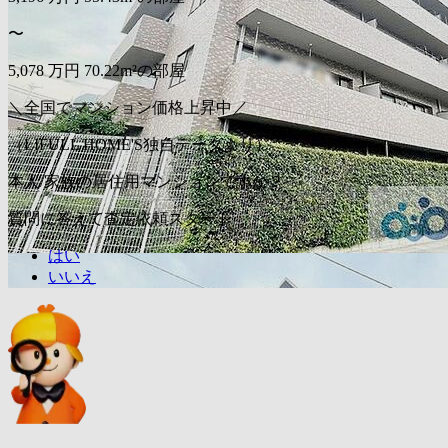
〜
5,078
万円
70.22m²の部屋
＼全国でマンション価格上昇中／
（LIFULL HOME'S独自データより）
本人/家族の居住用マンションですか？
質問に答えて査定依頼スタート
はい
いいえ