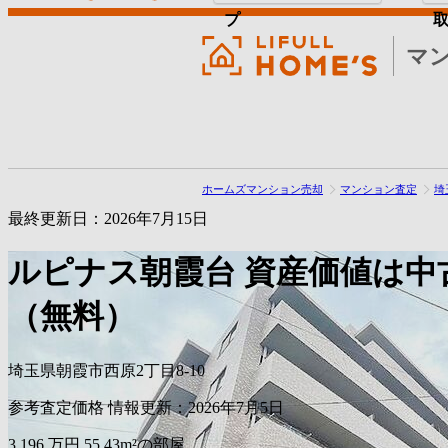
プ
マ
ホームズマンション売却
マンション査定
埼
最終更新日：2026年7月15日
ルピナス朝霞台
資産価値は中
（無料）
埼玉県朝霞市西原2丁目8-10
参考査定価格
情報更新：2026年7月5日
3,196
万円
55.43m²の部屋