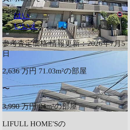
はい
いいえ
参考査定価格
情報更新：2026年7月5
日
2,636
万円
71.03m²の部屋
〜
3,990
万円
84m²の部屋
LIFULL HOME'Sの