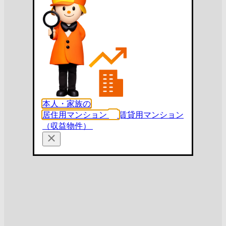
本人・家族の
居住用マンション
賃貸用マンション
（収益物件）