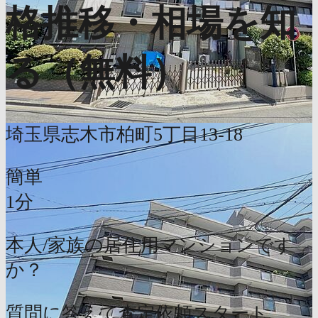
格推移・相場を知
る（無料）
埼玉県志木市柏町5丁目13-18
簡単
1分
本人/家族の居住用マンションです
か？
質問に答えて査定依頼スタート