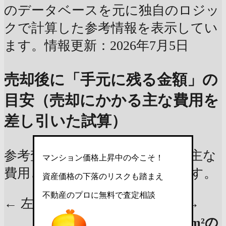
のデータベースを元に独自のロジッ
クで計算した参考情報を表示してい
ます。情報更新：2026年7月5日
売却後に「手元に残る金額」の
目安（売却にかかる主な費用を
差し引いた試算）
参考査定価格で売却した際の、主な
マンション価格上昇中の今こそ！
費用と手元に残る金額の試算です。
資産価格の下落のリスクも踏まえ
不動産のプロに無料で査定相談
← 左右にスクロールできます →
16.24m²の
16.24m²の