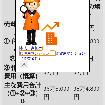
項目
部屋の場
部屋の場
合
合
売却価格（想
661万円
860万円
定）A
① 仲介手数料
34万9,800
33万円
本人・家族の
（税込）
円
居住用マンション
賃貸用マンション
② 印紙代
5,000円
5,000円
（収益物件）
③ 抵当権抹消
3万円
3万円
費用（概算）
主な費用合計
36万5,000
38万4,800
（①+②+③）
円
円
B