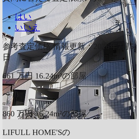
はい
いいえ
参考査定価格
情報更新：2026年7月5
日
661
万円
16.24m²の部屋
〜
860
万円
16.24m²の部屋
LIFULL HOME'Sの