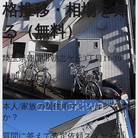
格推移・相場を知
る（無料）
埼玉県朝霞市朝志ケ丘3丁目11-10
簡単
1分
本人/家族の居住用マンションです
か？
質問に答えて査定依頼スタート