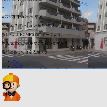
〜
4,776
万円
58.2m²の部屋
＼全国でマンション価格上昇中／
（LIFULL HOME'S独自データより）
本人/家族の居住用マンションですか？
質問に答えて査定依頼スタート
はい
いいえ