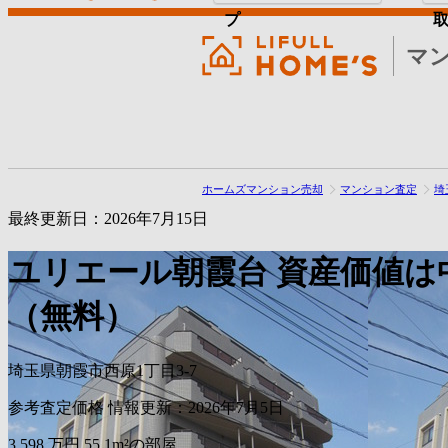
プ
マ
ホームズマンション売却
マンション査定
埼
最終更新日：2026年7月15日
ユリエール朝霞台
資産価値は
（無料）
埼玉県朝霞市西原1丁目3-7
参考査定価格
情報更新：2026年7月5日
3,598
万円
55.1m²の部屋