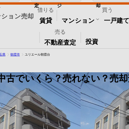
取
定
ジ
却
借りる
買う
ンション売却
賃貸
マンション
一戸建
売る
その他
投資
不動産査定
玉県
朝霞市
ユリエール朝霞台
中古でいくら？売れない？売却