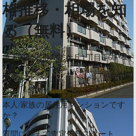
格推移・相場を知
る（無料）
埼玉県朝霞市朝志ケ丘1丁目6-60
簡単
1分
本人/家族の居住用マンションです
か？
質問に答えて査定依頼スタート