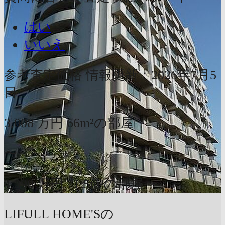
はい
いいえ
参考査定価格
情報更新：2026年7月5
日
3,008
万円
66m²の部屋
〜
4,390
万円
71.5m²の部屋
LIFULL HOME'Sの