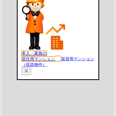
本人・家族の
居住用マンション
賃貸用マンション
（収益物件）