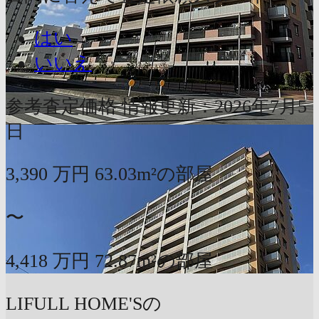
はい
いいえ
参考査定価格
情報更新：2026年7月5
日
3,390
万円
63.03m²の部屋
〜
4,418
万円
72.87m²の部屋
LIFULL HOME'Sの