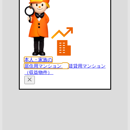
本人・家族の
居住用マンション
賃貸用マンション
（収益物件）