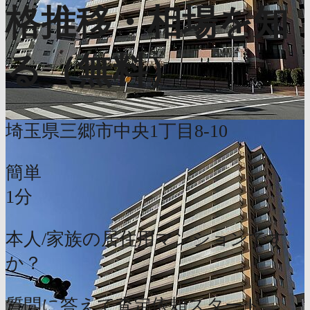
格推移・相場を知
る（無料）
埼玉県三郷市中央1丁目8-10
簡単
1分
本人/家族の居住用マンションです
か？
質問に答えて査定依頼スタート