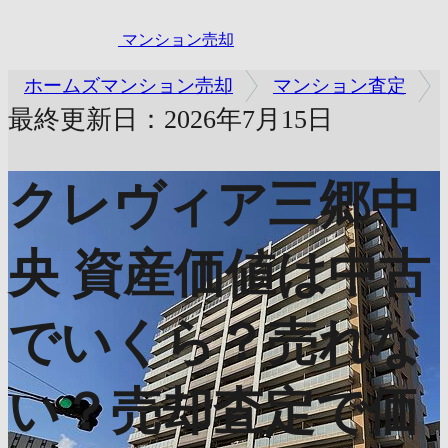
マンション売却
ホームズマンション売却
マンション査定
最終更新日：2026年7月15日
クレヴィア三郷中
央
資産価値は中古
でいくら？売れな
い？売却査定で価