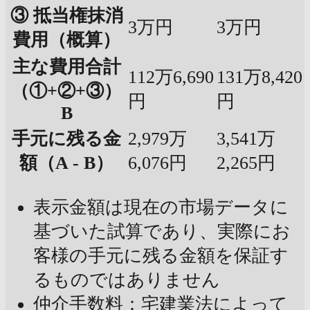
③ 抵当権抹消
3万円
3万円
費用（概算）
主な費用合計
112万6,690
131万8,420
（①+②+③）
円
円
B
手元に残る金
2,979万
3,541万
額（A - B）
6,076円
2,265円
表示金額は現在の市場データに
基づいた試算であり、実際にお
客様の手元に残る金額を保証す
るものではありません
仲介手数料：宅建業法によって