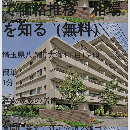
で価格推移・相場
を知る（無料）
埼玉県八潮市大瀬4丁目15-10
簡単
1分
本人/家族の居住用マンションです
か？
質問に答えて査定依頼スタート