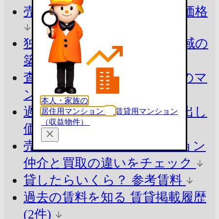
売ったらいくら？
参考査定価格
独自ロジックで算出
同じ地域の
築年別の平均価格
査定価格の目安を知る
周辺のマ
ンションと比較
本人・家族の
過去の売出し価格を知る
売出し
居住用マンション
賃貸用マンション
（収益物件）
価格の掲載履歴(1件)
売却の方法でシミュレーション
仲介と買取の違いをチェック
貸したらいくら？
参考賃料
過去の賃料を知る
賃貸掲載履歴
(2件)