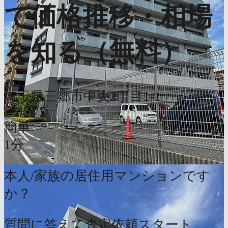
で価格推移・相場
を知る（無料）
埼玉県三郷市中央2丁目1-1
簡単
1分
本人/家族の居住用マンションです
か？
質問に答えて査定依頼スタート