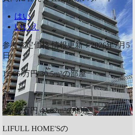
はい
いいえ
参考査定価格
情報更新：2026年7月5
日
1,566
万円
30.5m²の部屋
〜
2,694
万円
44.82m²の部屋
LIFULL HOME'Sの