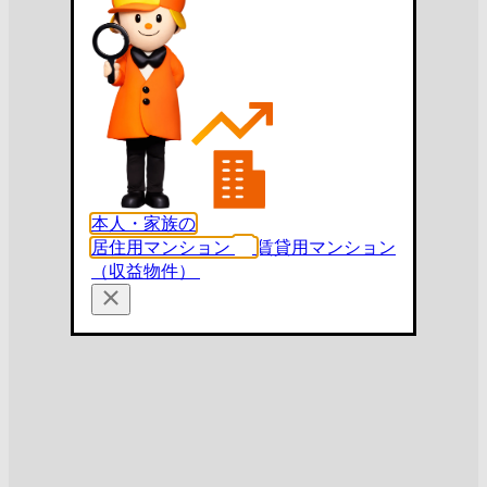
本人・家族の
居住用マンション
賃貸用マンション
（収益物件）