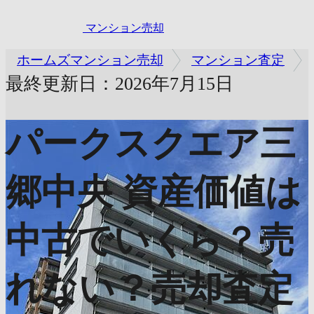
マンション売却
ホームズマンション売却
マンション査定
最終更新日：2026年7月15日
パークスクエア三
郷中央
資産価値は
中古でいくら？売
れない？売却査定