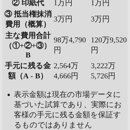
② 印紙代
1万円
1万円
③ 抵当権抹消
3万円
3万円
費用（概算）
主な費用合計
98万4,790
120万9,520
（①+②+③）
円
円
B
手元に残る金
2,564万
3,222万
額（A - B）
4,666円
5,726円
表示金額は現在の市場データに
基づいた試算であり、実際にお
客様の手元に残る金額を保証す
るものではありません