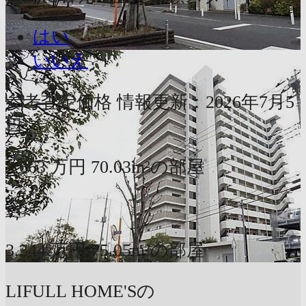
はい
いいえ
参考査定価格
情報更新：2026年7月5
日
2,663
万円
70.03m²の部屋
〜
3,344
万円
75.05m²の部屋
LIFULL HOME'Sの