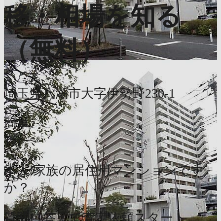
移・相場を知る
（無料）
埼玉県八潮市大字伊勢野230-1
簡単
1分
本人/家族の居住用マンションです
か？
質問に答えて査定依頼スタート