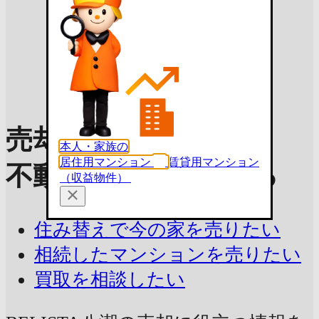
売却理由を選んで
本人・家族の
居住用マンション
賃貸用マンション
不動産査定を依頼する
（収益物件）
住み替えで今の家を売りたい
相続したマンションを売りたい
買取を相談したい