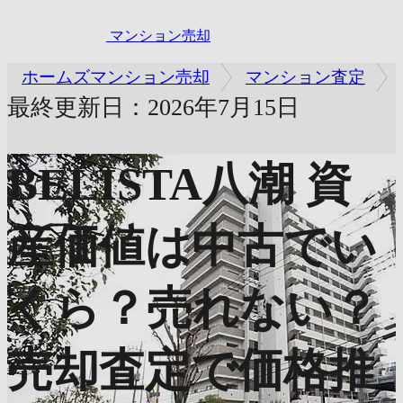
マンション売却
ホームズマンション売却
マンション査定
最終更新日：2026年7月15日
BELISTA八潮
資
産価値は中古でい
くら？売れない？
売却査定で価格推