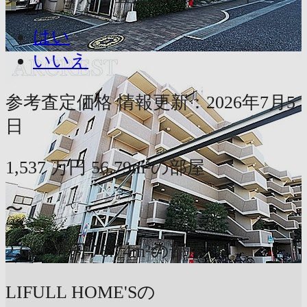
はい
いいえ
参考査定価格
情報更新：2026年7月5
日
1,537
万円
56.79m²の部屋
〜
2,649
万円
76.74m²の部屋
LIFULL HOME'Sの