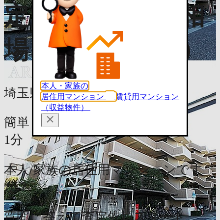
定で価格推移・相
場を知る（無料）
本人・家族の
埼玉県新座市新座2丁目18-34
居住用マンション
賃貸用マンション
（収益物件）
簡単
1分
本人/家族の居住用マンションです
か？
質問に答えて査定依頼スタート