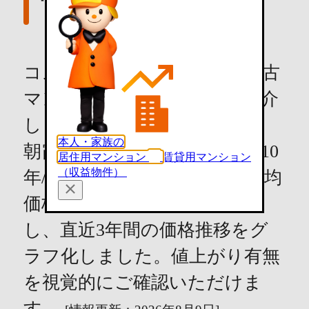
コスモ志木グランデ周辺の中古
マンション価格推移情報を紹介
します。
本人・家族の
朝霞市の中古マンション（築10
居住用マンション
賃貸用マンション
（収益物件）
年/専有面積70m²の条件）の平均
価格を独自のロジックで計算
し、直近3年間の価格推移をグ
ラフ化しました。値上がり有無
を視覚的にご確認いただけま
す。