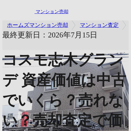
マンション売却
ホームズマンション売却
マンション査定
最終更新日：2026年7月15日
コスモ志木グラン
デ
資産価値は中古
でいくら？売れな
い？売却査定で価