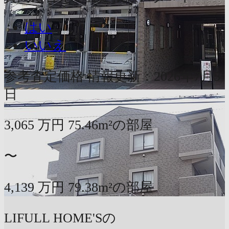
はい
いいえ
参考査定価格
情報更新：2026年7月5
日
3,065
万円
75.46m²の部屋
〜
4,139
万円
79.38m²の部屋
LIFULL HOME'Sの