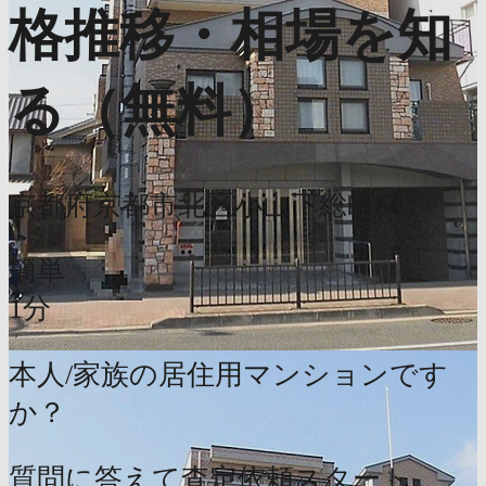
格推移・相場を知
る（無料）
京都府京都市北区小山下総町66
簡単
1分
本人/家族の居住用マンションです
か？
質問に答えて査定依頼スタート