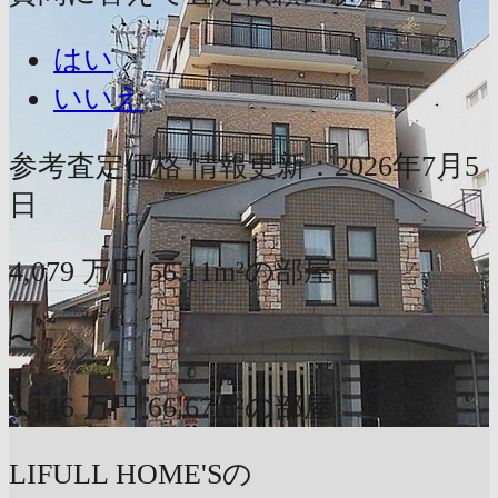
はい
いいえ
参考査定価格
情報更新：2026年7月5
日
4,079
万円
56.11m²の部屋
〜
6,146
万円
66.67m²の部屋
LIFULL HOME'Sの