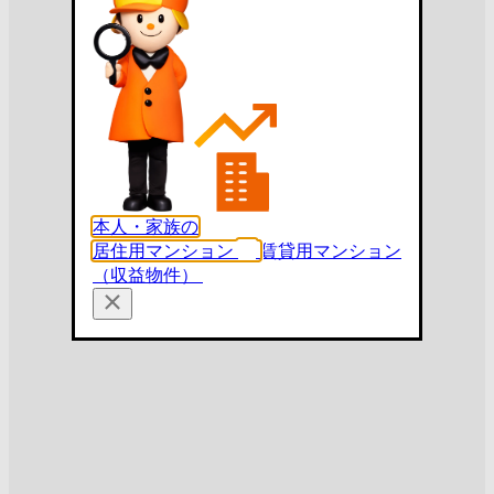
本人・家族の
居住用マンション
賃貸用マンション
（収益物件）