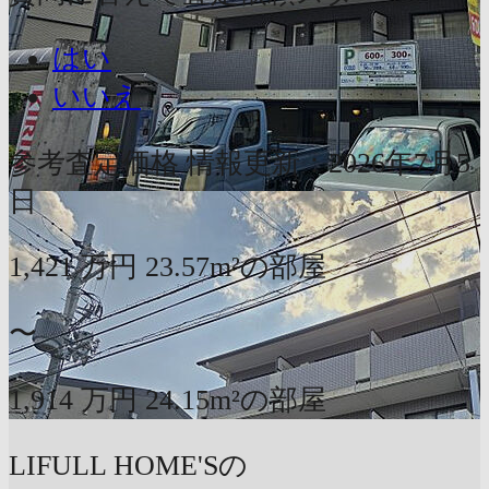
はい
いいえ
参考査定価格
情報更新：2026年7月5
日
1,421
万円
23.57m²の部屋
〜
1,914
万円
24.15m²の部屋
LIFULL HOME'Sの