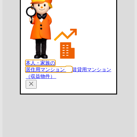
本人・家族の
居住用マンション
賃貸用マンション
（収益物件）