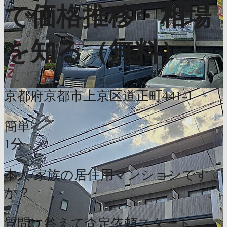
で価格推移・相場
を知る（無料）
京都府京都市上京区道正町441-1
簡単
1分
本人/家族の居住用マンションです
か？
質問に答えて査定依頼スタート