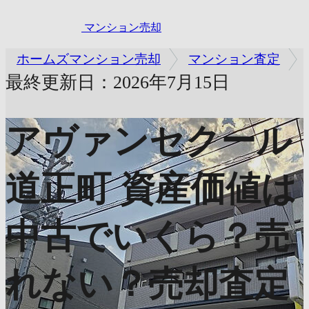
マンション売却
ホームズマンション売却
マンション査定
最終更新日：2026年7月15日
アヴァンセクール
道正町
資産価値は
中古でいくら？売
れない？売却査定