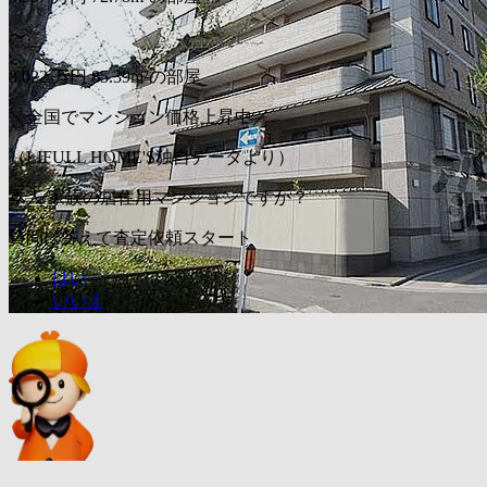
〜
8,022
万円
85.39m²の部屋
＼全国でマンション価格上昇中／
（LIFULL HOME'S独自データより）
本人/家族の居住用マンションですか？
質問に答えて査定依頼スタート
はい
いいえ