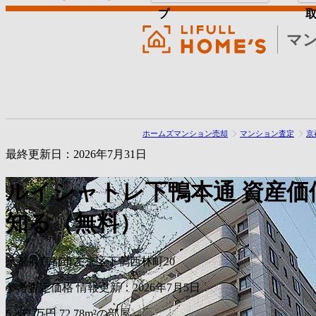
プ
マ
ホームズマンション売却
マンション査定
京
最終更新日：2026年7月31日
ルイシャトレ下鴨本通
資産価
知る（無料）
京都府京都市左京区下鴨西林町20
参考査定価格
情報更新：2026年7月5日
5,357
万円
72.78m²の部屋