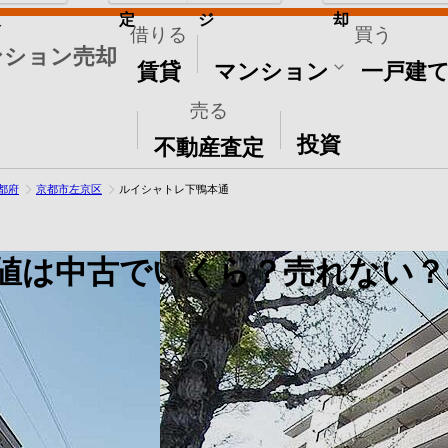
取
定
ジ
却
借りる
買う
ンション売却
賃貸
マンション
一戸建
売る
その他
投資
不動産査定
都府
京都市左京区
ルイシャトレ下鴨本通
値は中古でいくら？売れない？