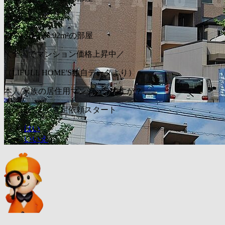
〜
1,879
万円
25.92m²の部屋
＼全国でマンション価格上昇中／
（LIFULL HOME'S独自データより）
本人/家族の居住用マンションですか？
質問に答えて査定依頼スタート
はい
いいえ