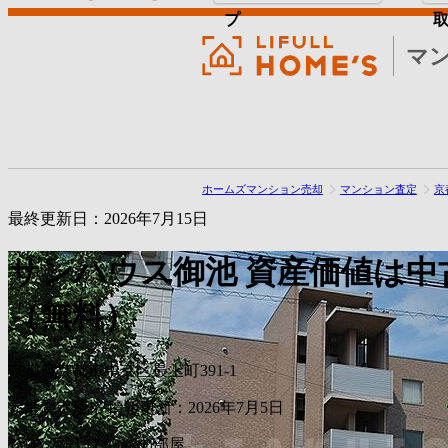
プ
マ
ホームズマンション売却
マンション査定
京
最終更新日：2026年7月15日
サンハウス御池
資産価値は中
（無料）
京都府京都市中京区最上町391-1
参考査定価格
情報更新：2026年7月5日
1,033
万円
17.82m²の部屋