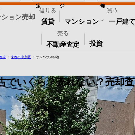
取
定
ジ
却
借りる
買う
ンション売却
賃貸
マンション
一戸建
売る
その他
投資
不動産査定
都府
京都市中京区
サンハウス御池
古でいくら？売れない？売却査