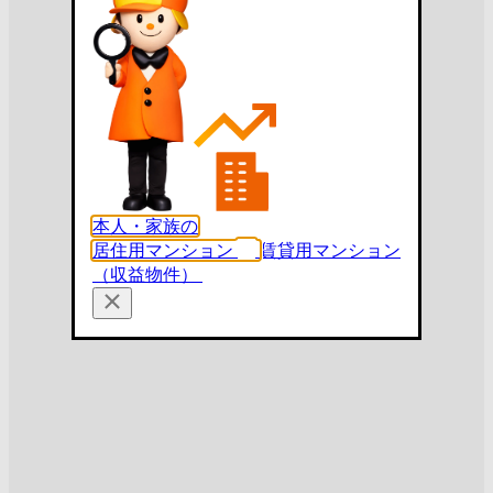
本人・家族の
居住用マンション
賃貸用マンション
（収益物件）