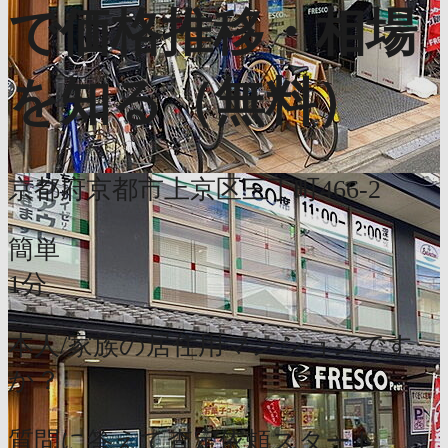
で価格推移・相場
を知る（無料）
京都府京都市上京区三丁町466-2
簡単
1分
本人/家族の居住用マンションです
か？
質問に答えて査定依頼スタート