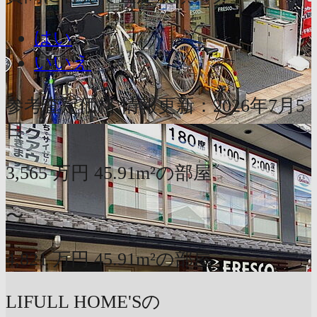
はい
いいえ
参考査定価格
情報更新：2026年7月5
日
3,565
万円
45.91m²の部屋
〜
4,821
万円
45.91m²の部屋
LIFULL HOME'Sの