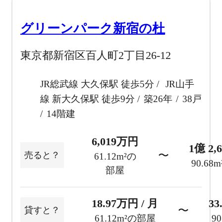
グリーンパーク新宿の杜
東京都新宿区百人町2丁目26-12
JR総武線 大久保駅 徒歩5分
JR山手
線 新大久保駅 徒歩9分
築26年
38戸
14階建
6,019万円
1億 2,
〜
売ると？
61.12m²の
90.68
部屋
18.97万円 / 月
33
〜
貸すと？
61.12m²の部屋
9