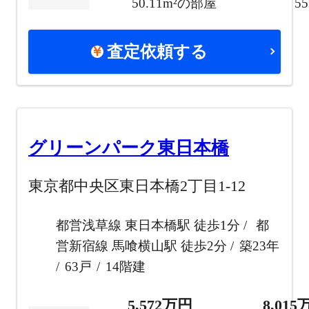
50.11m²の部屋
5
査定依頼する
グリーンパーク東日本橋
東京都中央区東日本橋2丁目1-12
都営浅草線 東日本橋駅 徒歩1分
都
営新宿線 馬喰横山駅 徒歩2分
築23年
63戸
14階建
5,572万円
8,01