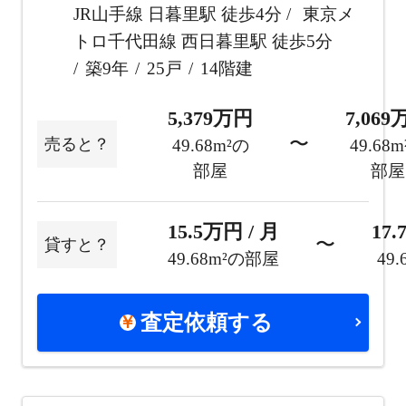
JR山手線 日暮里駅 徒歩4分
東京メ
トロ千代田線 西日暮里駅 徒歩5分
築9年
25戸
14階建
5,379万円
7,06
〜
売ると？
49.68m²の
49.68
部屋
部屋
15.5万円 / 月
17.
〜
貸すと？
49.68m²の部屋
49
査定依頼する