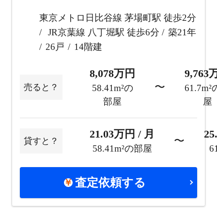
東京メトロ日比谷線 茅場町駅 徒歩2分
JR京葉線 八丁堀駅 徒歩6分
築21年
26戸
14階建
8,078万円
9,76
〜
売ると？
58.41m²の
61.7m
部屋
屋
21.03万円 / 月
25
〜
貸すと？
58.41m²の部屋
6
査定依頼する