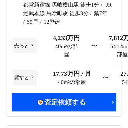
都営新宿線 馬喰横山駅 徒歩1分
JR
総武本線 馬喰町駅 徒歩3分
築7年
59戸
12階建
4,233万円
7,81
〜
売ると？
40m²の部
54.14
屋
部屋
17.73万円 / 月
27
〜
貸すと？
40m²の部屋
5
査定依頼する