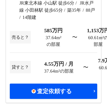
JR東北本線 小山駅 徒歩6分
JR水戸
線 小田林駅 徒歩65分
築35年
88戸
14階建
585万円
1,153万
〜
売ると？
37.64m²
60.61m²
の部屋
部屋
7.9
4.55万円 / 月
〜
貸すと？
60
37.64m²の部屋
査定依頼する