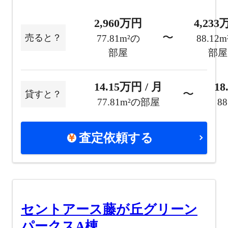
2,960万円
4,23
〜
売ると？
77.81m²の
88.12
部屋
部屋
14.15万円 / 月
18
〜
貸すと？
77.81m²の部屋
8
査定依頼する
セントアース藤が丘グリーン
パークスA棟