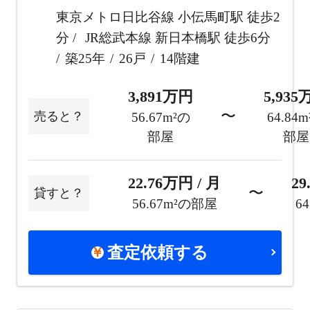
東京メトロ日比谷線 小伝馬町駅 徒歩2
分
JR総武本線 新日本橋駅 徒歩6分
築25年
26戸
14階建
3,891万円
5,93
〜
売ると？
56.67m²の
64.84
部屋
部屋
22.76万円 / 月
29
〜
貸すと？
56.67m²の部屋
6
査定依頼する