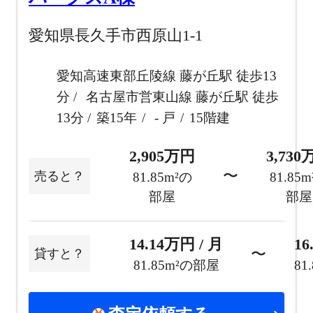
愛知県長久手市西原山1-1
愛知高速東部丘陵線 藤が丘駅 徒歩13
分
名古屋市営東山線 藤が丘駅 徒歩
13分
築15年
- 戸
15階建
2,905万円
3,73
〜
売ると？
81.85m²の
81.85
部屋
部屋
14.14万円 / 月
16
〜
貸すと？
81.85m²の部屋
81