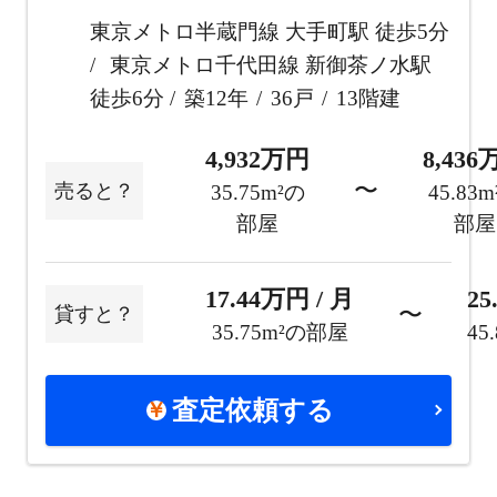
東京メトロ半蔵門線 大手町駅 徒歩5分
東京メトロ千代田線 新御茶ノ水駅
徒歩6分
築12年
36戸
13階建
4,932万円
8,43
〜
売ると？
35.75m²の
45.83
部屋
部屋
17.44万円 / 月
25
〜
貸すと？
35.75m²の部屋
45
査定依頼する