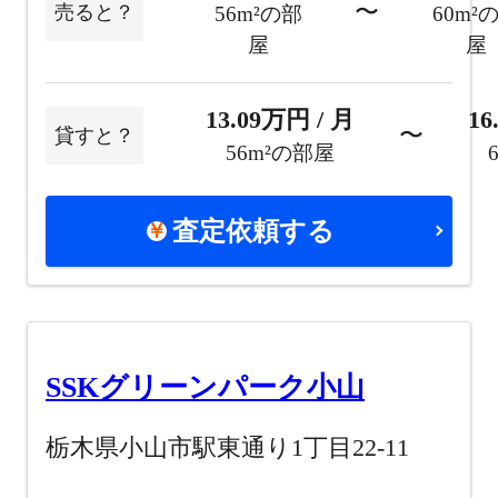
〜
売ると？
56m²の部
60m²
屋
屋
13.09万円 / 月
16
〜
貸すと？
56m²の部屋
査定依頼する
SSKグリーンパーク小山
栃木県小山市駅東通り1丁目22-11