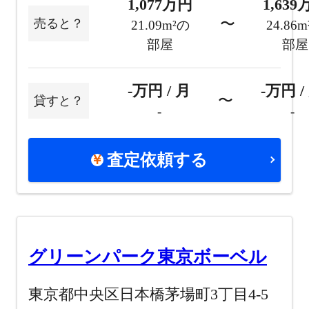
1,077万円
1,63
〜
売ると？
21.09m²の
24.86
部屋
部屋
-万円 / 月
-万円 /
〜
貸すと？
-
-
査定依頼する
グリーンパーク東京ボーベル
東京都中央区日本橋茅場町3丁目4-5