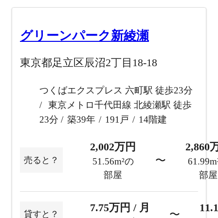
グリーンパーク新綾瀬
東京都足立区辰沼2丁目18-18
つくばエクスプレス 六町駅 徒歩23分
東京メトロ千代田線 北綾瀬駅 徒歩
23分
築39年
191戸
14階建
2,002万円
2,86
〜
売ると？
51.56m²の
61.99
部屋
部屋
7.75万円 / 月
11.
〜
貸すと？