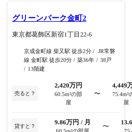
グリーンパーク金町2
東京都葛飾区新宿1丁目22-6
京成金町線 柴又駅 徒歩2分
JR常磐
線 金町駅 徒歩20分
築36年
38戸
13階建
2,420万円
4,44
〜
売ると？
60.5m²の部
75.4m
屋
屋
9.86万円 / 月
13.
〜
貸すと？
60.5m²の部屋
75