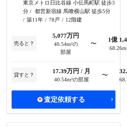
東京メトロ日比谷線 小伝馬町駅 徒歩3
分
都営新宿線 馬喰横山駅 徒歩5分
築11年
78戸
12階建
5,077万円
1億 1,
〜
売ると？
40.54m²の
68.26
部屋
17.39万円 / 月
32
〜
貸すと？
40.54m²の部屋
68
査定依頼する