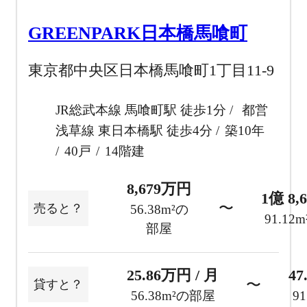
GREENPARK日本橋馬喰町
東京都中央区日本橋馬喰町1丁目11-9
JR総武本線 馬喰町駅 徒歩1分
都営
浅草線 東日本橋駅 徒歩4分
築10年
40戸
14階建
8,679万円
1億 8,
〜
売ると？
56.38m²の
91.12
部屋
25.86万円 / 月
47
〜
貸すと？
56.38m²の部屋
9