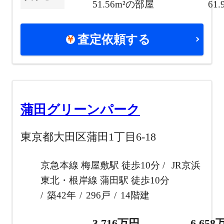
51.56m²の部屋
61
査定依頼する
蒲田グリーンパーク
東京都大田区蒲田1丁目6-18
京急本線 梅屋敷駅 徒歩10分
JR京浜
東北・根岸線 蒲田駅 徒歩10分
築42年
296戸
14階建
3,716万円
6,65