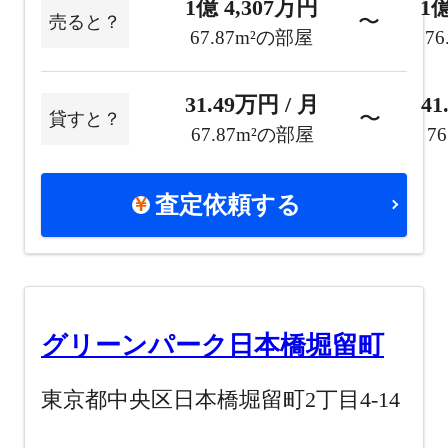
1億 4,307万円
1億
〜
売ると？
67.87m²の部屋
7
31.49万円 / 月
41
〜
貸すと？
67.87m²の部屋
7
査定依頼する
グリーンパーク日本橋堀留町
東京都中央区日本橋堀留町2丁目4-14