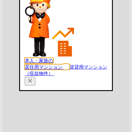
本人・家族の
居住用マンション
賃貸用マンション
（収益物件）