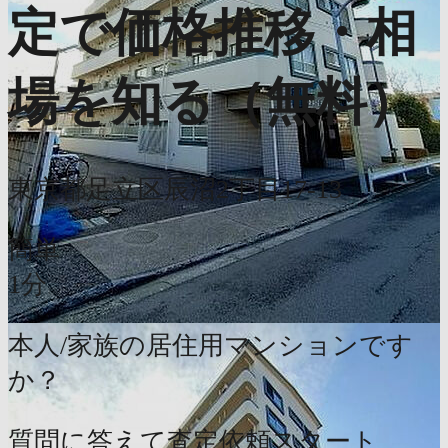
定で価格推移・相
場を知る（無料）
東京都足立区辰沼2丁目17-13
簡単
1分
本人/家族の居住用マンションです
か？
質問に答えて査定依頼スタート