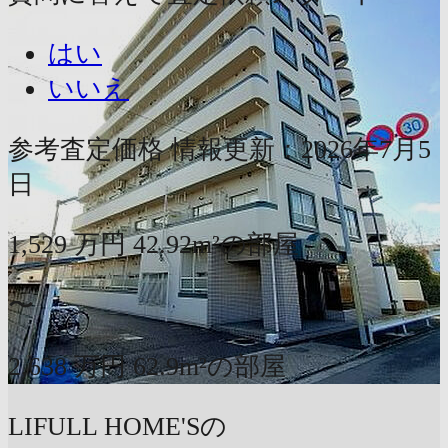
はい
いいえ
参考査定価格
情報更新：2026年7月5
日
1,529
万円
42.92m²の部屋
〜
2,638
万円
62.9m²の部屋
LIFULL HOME'Sの