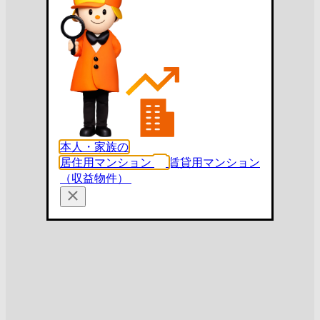
本人・家族の
居住用マンション
賃貸用マンション
（収益物件）