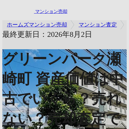
マンション売却
ホームズマンション売却
マンション査定
最終更新日：2026年8月2日
グリーンパーク瀬
崎町
資産価値は中
古でいくら？売れ
ない？売却査定で