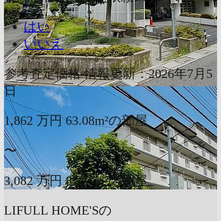
はい
いいえ
参考査定価格
情報更新：2026年7月5
日
1,862
万円
63.08m²の部屋
〜
3,082
万円
87.55m²の部屋
LIFULL HOME'Sの