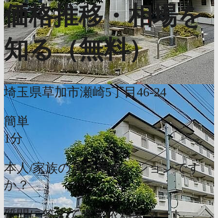
価格推移・相場を
知る（無料）
埼玉県草加市瀬崎5丁目46-24
簡単
1分
本人/家族の居住用マンションです
か？
質問に答えて査定依頼スタート