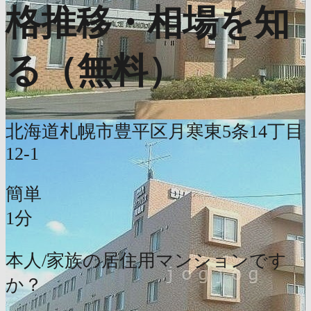
格推移・相場を知
る（無料）
北海道札幌市豊平区月寒東5条14丁目
12-1
簡単
1分
本人/家族の居住用マンションです
か？