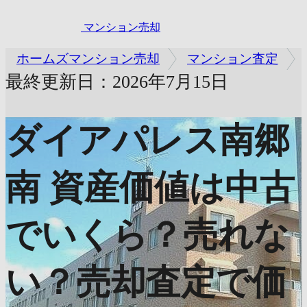
マンション売却
ホームズマンション売却
マンション査定
最終更新日：2026年7月15日
ダイアパレス南郷
南
資産価値は中古
でいくら？売れな
い？売却査定で価