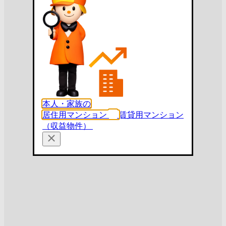
本人・家族の
居住用マンション
賃貸用マンション
（収益物件）