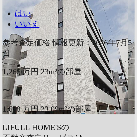
はい
いいえ
参考査定価格
情報更新：2026年7月5
日
1,266
万円
23m²の部屋
〜
1,658
万円
23.09m²の部屋
LIFULL HOME'Sの