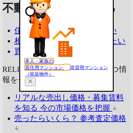
不動産査定を依頼する
住み替えで今の家を売りたい
相続したマンションを売りたい
買取を相談したい
本人・家族の
居住用マンション
賃貸用マンション
RELIAyoshinocho2の売却に
役立つ情
（収益物件）
報をチェック！
リアルな売出し価格・募集賃料
を知る
今の市場価格を把握
売ったらいくら？
参考査定価格