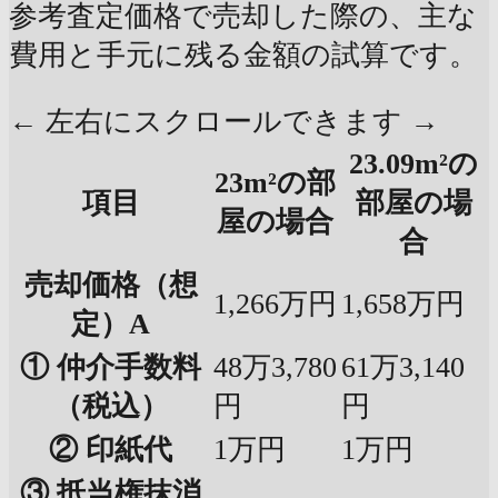
参考査定価格で売却した際の、主な
費用と手元に残る金額の試算です。
← 左右にスクロールできます →
23.09m²の
23m²の部
項目
部屋の場
屋の場合
合
売却価格（想
1,266万円
1,658万円
定）A
① 仲介手数料
48万3,780
61万3,140
（税込）
円
円
② 印紙代
1万円
1万円
③ 抵当権抹消