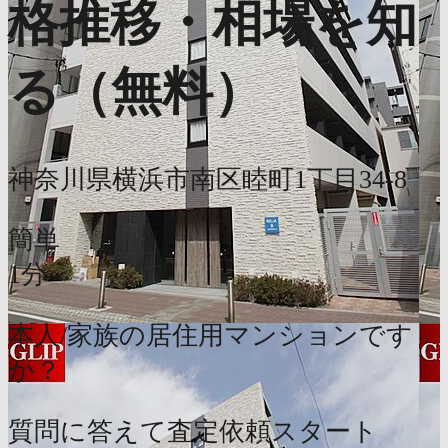
格推移・相場を知
る（無料）
神奈川県横浜市南区睦町1丁目34-8
簡単
1分
本人/家族の居住用マンションです
か？
質問に答えて査定依頼スタート