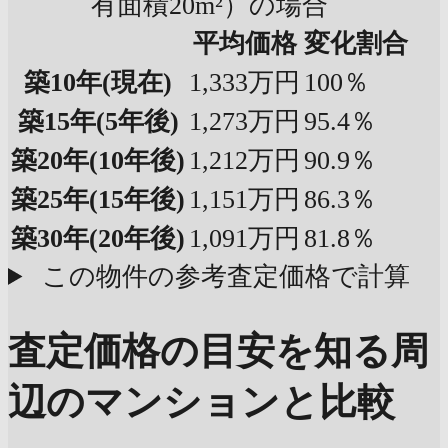
有面積20m²）の場合
平均価格
変化割合
築10年
(現在)
1,333万円
100％
築15年
(5年後)
1,273万円
95.4％
築20年
(10年後)
1,212万円
90.9％
築25年
(15年後)
1,151万円
86.3％
築30年
(20年後)
1,091万円
81.8％
この物件の参考査定価格で計算
査定価格の目安を知る
周
辺のマンションと比較