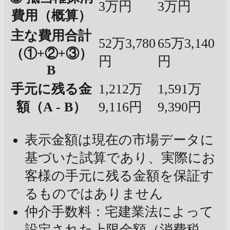
3万円
3万円
費用（概算）
主な費用合計
52万3,780
65万3,140
（①+②+③）
円
円
B
手元に残る金
1,212万
1,591万
額（A - B）
9,116円
9,390円
表示金額は現在の市場データに
基づいた試算であり、実際にお
客様の手元に残る金額を保証す
るものではありません
仲介手数料：宅建業法によって
設定された上限金額（消費税