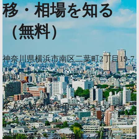
移・相場を知る
（無料）
神奈川県横浜市南区二葉町2丁目19-7
簡単
1分
本人/家族の居住用マンションです
か？
質問に答えて査定依頼スタート