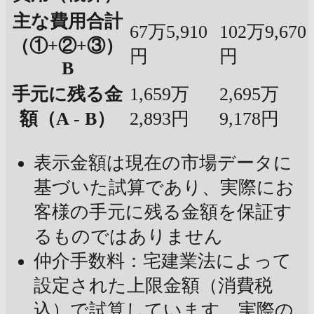
主な費用合計
67万5,910
102万9,670
（①+②+③）
円
円
B
手元に残る金
1,659万
2,695万
額（A - B）
2,893円
9,178円
表示金額は現在の市場データに
基づいた試算であり、実際にお
客様の手元に残る金額を保証す
るものではありません
仲介手数料：宅建業法によって
設定された上限金額（消費税
込）で試算しています。実際の