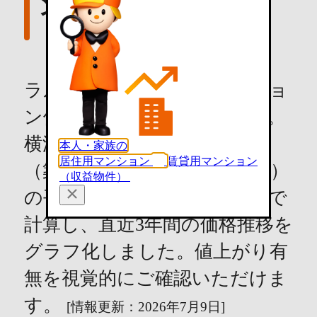
ンション価格推移情報
ラルーチェ周辺の中古マンショ
ン価格推移情報を紹介します。
横浜市南区の中古マンション
本人・家族の
居住用マンション
賃貸用マンション
（築10年/専有面積70m²の条件）
（収益物件）
の平均価格を独自のロジックで
計算し、直近3年間の価格推移を
グラフ化しました。値上がり有
無を視覚的にご確認いただけま
す。
[情報更新：2026年7月9日]