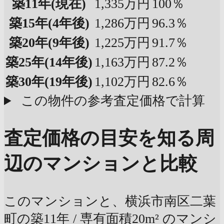
築11年
(現在)
1,335万円
100％
築15年
(4年後)
1,286万円
96.3％
築20年
(9年後)
1,225万円
91.7％
築25年
(14年後)
1,163万円
87.2％
築30年
(19年後)
1,102万円
82.6％
この物件の参考査定価格で計算
査定価格の目安を知る
周
辺のマンションと比較
このマンションと、横浜市南区二葉
町の築11年 / 専有面積20m² のマンシ