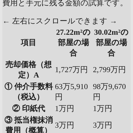
費用と手元に残る金額の試算です。
← 左右にスクロールできます →
27.22m²の
30.02m²の
項目
部屋の場
部屋の場
合
合
売却価格（想
1,727万円
2,799万円
定）A
① 仲介手数料
63万5,910
98万9,670
（税込）
円
円
② 印紙代
1万円
1万円
③ 抵当権抹消
3万円
3万円
費用（概算）