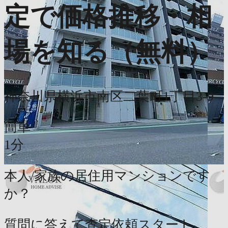
定で価格推移・相
場を知る（無料）
神奈川県横浜市南区二葉町1丁目3-9
簡単
1分
本人/家族の居住用マンションです
か？
質問に答えて査定依頼スタート