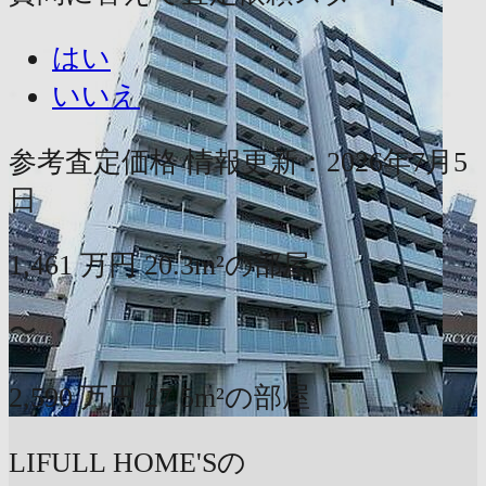
はい
いいえ
参考査定価格
情報更新：2026年7月5
日
1,461
万円
20.3m²の部屋
〜
2,590
万円
27.5m²の部屋
LIFULL HOME'Sの