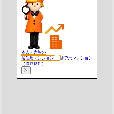
本人・家族の
居住用マンション
賃貸用マンション
（収益物件）